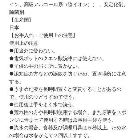
イン、高級アルコール系（陰イオン）） 、安定化剤、
除菌剤
【生産国】
日本
【お手入れ・ご使用上の注意】
使用上の注意
●用途外に使わない。
●電気ポットのクエン酸洗浄には使えない。
●子供の手の届く所に置かない。
●認知症の方などの誤飲を防ぐため、置き場所に注意
する。
●うすめた液を長時間置くと変質することがあるの
で、使用のつどうすめて使う。
●使用後は手をよく水で洗う。
●荒れ性の方や長時間使用する場合、また原液をスポ
ンジに含ませて使用する時は炊事用手袋を使う。
●流水の場合、食器及び調理用具は５秒以上、ため水
の場合は水をかえて２回以上すすぐ。