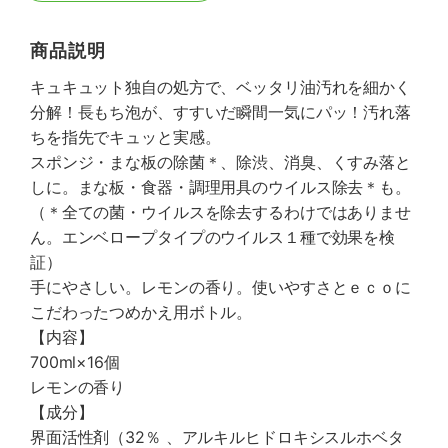
商品説明
キュキュット独自の処方で、ベッタリ油汚れを細かく
分解！長もち泡が、すすいだ瞬間一気にパッ！汚れ落
ちを指先でキュッと実感。
スポンジ・まな板の除菌＊、除渋、消臭、くすみ落と
しに。まな板・食器・調理用具のウイルス除去＊も。
（＊全ての菌・ウイルスを除去するわけではありませ
ん。エンベロープタイプのウイルス１種で効果を検
証）
手にやさしい。レモンの香り。使いやすさとｅｃｏに
こだわったつめかえ用ボトル。
【内容】
700ml×16個
レモンの香り
【成分】
界面活性剤（32％ 、アルキルヒドロキシスルホベタ