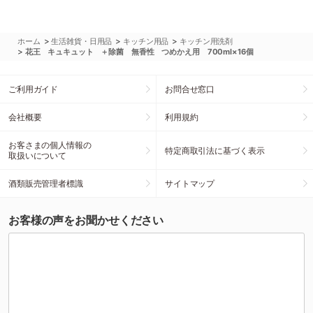
>
>
>
ホーム
生活雑貨・日用品
キッチン用品
キッチン用洗剤
>
花王 キュキュット ＋除菌 無香性 つめかえ用 700ml×16個
ご利用ガイド
お問合せ窓口
会社概要
利用規約
お客さまの個人情報の
特定商取引法に基づく表示
取扱いについて
酒類販売管理者標識
サイトマップ
お客様の声をお聞かせください