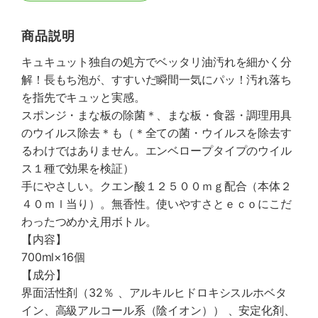
商品説明
キュキュット独自の処方でベッタリ油汚れを細かく分
解！長もち泡が、すすいだ瞬間一気にパッ！汚れ落ち
を指先でキュッと実感。
スポンジ・まな板の除菌＊、まな板・食器・調理用具
のウイルス除去＊も（＊全ての菌・ウイルスを除去す
るわけではありません。エンベロープタイプのウイル
ス１種で効果を検証）
手にやさしい。クエン酸１２５００ｍｇ配合（本体２
４０ｍｌ当り）。無香性。使いやすさとｅｃｏにこだ
わったつめかえ用ボトル。
【内容】
700ml×16個
【成分】
界面活性剤（32％ 、アルキルヒドロキシスルホベタ
イン、高級アルコール系（陰イオン）） 、安定化剤、