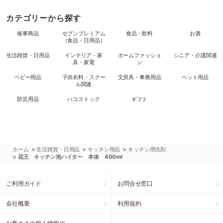
カテゴリーから探す
催事商品
セブンプレミアム
食品・飲料
お酒
（食品・日用品）
生活雑貨・日用品
インテリア・家
ホームファッショ
シニア・介護関連
具・家電
ン
ベビー用品
子供衣料・スクー
文房具・事務用品
ペット用品
ル関連
防災用品
ハコストック
ギフト
>
>
>
ホーム
生活雑貨・日用品
キッチン用品
キッチン用洗剤
>
花王 キッチン泡ハイター 本体 400ml
ご利用ガイド
お問合せ窓口
会社概要
利用規約