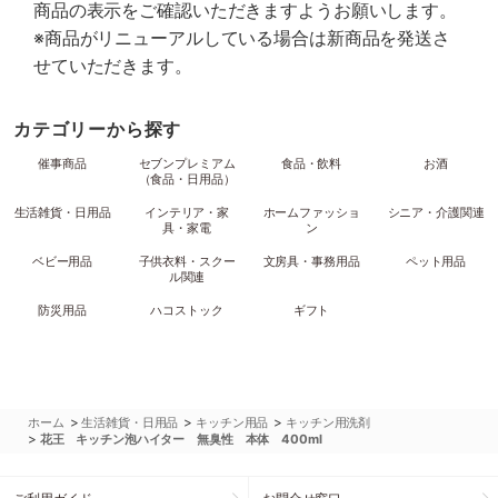
商品の表示をご確認いただきますようお願いします。
※商品がリニューアルしている場合は新商品を発送さ
せていただきます。
カテゴリーから探す
催事商品
セブンプレミアム
食品・飲料
お酒
（食品・日用品）
生活雑貨・日用品
インテリア・家
ホームファッショ
シニア・介護関連
具・家電
ン
ベビー用品
子供衣料・スクー
文房具・事務用品
ペット用品
ル関連
防災用品
ハコストック
ギフト
>
>
>
ホーム
生活雑貨・日用品
キッチン用品
キッチン用洗剤
>
花王 キッチン泡ハイター 無臭性 本体 400ml