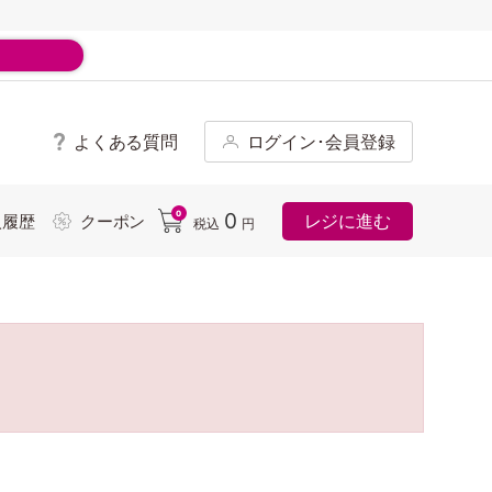
よくある質問
ログイン･会員登録
ド
0
0
レジに進む
入履歴
クーポン
税込
円