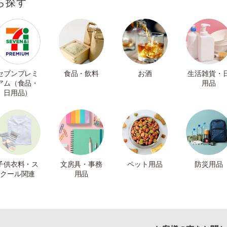
ら探す
セブンプレミ
食品・飲料
お酒
生活雑貨・
アム（食品・
用品
日用品）
子供衣料・ス
文房具・事務
ペット用品
防災用品
クール関連
用品