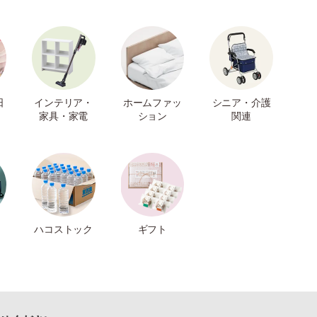
日
インテリア・
ホームファッ
シニア・介護
家具・家電
ション
関連
ハコストック
ギフト