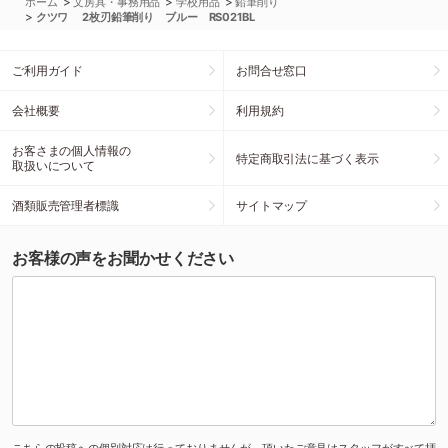
>
>
>
ホーム
文房具・事務用品
学校用品
鉛筆削り
>
クツワ 2枚刃鉛筆削り ブルー RS021BL
ご利用ガイド
お問合せ窓口
会社概要
利用規約
お客さまの個人情報の
特定商取引法に基づく表示
取扱いについて
酒類販売管理者標識
サイトマップ
お客様の声をお聞かせください