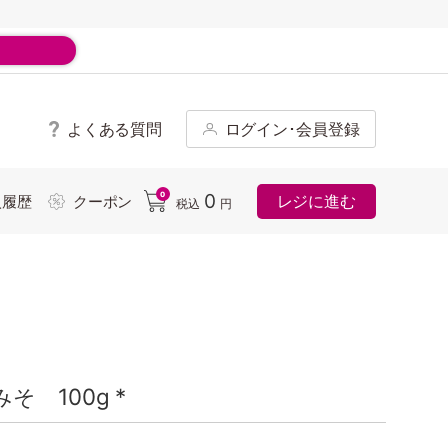
よくある質問
ログイン･会員登録
ド
0
0
レジに進む
入履歴
クーポン
税込
円
 100g *