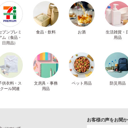
セブンプレミ
食品・飲料
お酒
生活雑貨・
アム（食品・
用品
日用品）
子供衣料・ス
文房具・事務
ペット用品
防災用品
クール関連
用品
お客様の声をお聞か