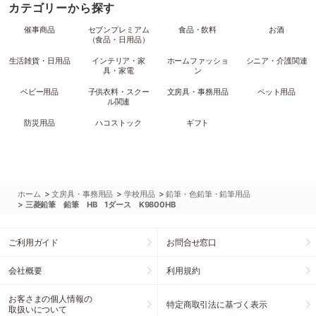
カテゴリーから探す
催事商品
セブンプレミアム
食品・飲料
お酒
（食品・日用品）
生活雑貨・日用品
インテリア・家
ホームファッショ
シニア・介護関連
具・家電
ン
ベビー用品
子供衣料・スクー
文房具・事務用品
ペット用品
ル関連
防災用品
ハコストック
ギフト
>
>
>
ホーム
文房具・事務用品
学校用品
鉛筆・色鉛筆・鉛筆用品
>
三菱鉛筆 鉛筆 HB 1ダース K9800HB
ご利用ガイド
お問合せ窓口
会社概要
利用規約
お客さまの個人情報の
特定商取引法に基づく表示
取扱いについて