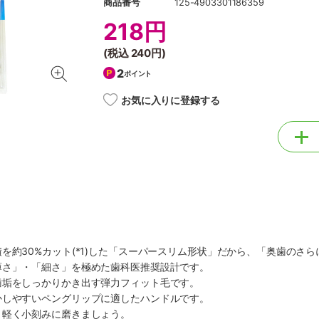
商品番号
125-4903301186359
218円
(税込
240円
)
2
ポイント
お気に入りに登録する
を約30%カット(*1)した「スーパースリム形状」だから、「奥歯のさ
薄さ」・「細さ」を極めた歯科医推奨設計です。
歯垢をしっかりかき出す弾力フィット毛です。
かしやすいペングリップに適したハンドルです。
、軽く小刻みに磨きましょう。