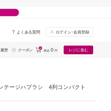
よくある質問
ログイン･会員登録
ド
0
0
レジに進む
入履歴
クーポン
税込
円
ンテージハブラシ 4列コンパクト