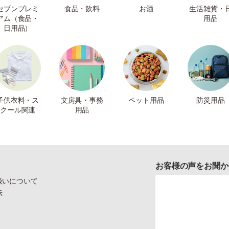
セブンプレミ
食品・飲料
お酒
生活雑貨・
アム（食品・
用品
日用品）
子供衣料・ス
文房具・事務
ペット用品
防災用品
クール関連
用品
お客様の声をお聞か
扱いについて
示