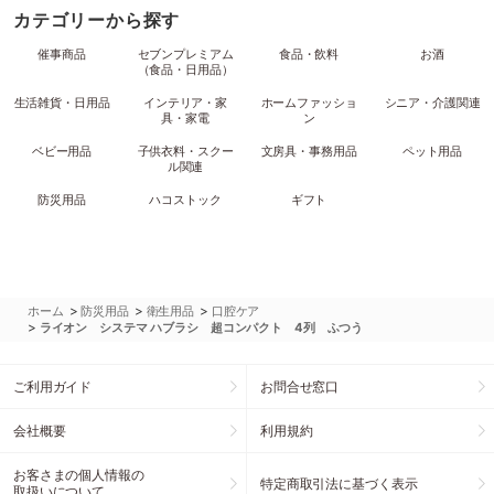
カテゴリーから探す
催事商品
セブンプレミアム
食品・飲料
お酒
（食品・日用品）
生活雑貨・日用品
インテリア・家
ホームファッショ
シニア・介護関連
具・家電
ン
ベビー用品
子供衣料・スクー
文房具・事務用品
ペット用品
ル関連
防災用品
ハコストック
ギフト
>
>
>
ホーム
防災用品
衛生用品
口腔ケア
>
ライオン システマ ハブラシ 超コンパクト 4列 ふつう
ご利用ガイド
お問合せ窓口
会社概要
利用規約
お客さまの個人情報の
特定商取引法に基づく表示
取扱いについて