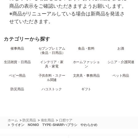
商品の表示をご確認いただきますようお願いします。
※商品がリニューアルしている場合は新商品を発送さ
せていただきます。
カテゴリーから探す
催事商品
セブンプレミアム
食品・飲料
お酒
（食品・日用品）
生活雑貨・日用品
インテリア・家
ホームファッショ
シニア・介護関連
具・家電
ン
ベビー用品
子供衣料・スクー
文房具・事務用品
ペット用品
ル関連
防災用品
ハコストック
ギフト
>
>
>
ホーム
防災用品
衛生用品
口腔ケア
>
ライオン NONIO TYPE-SHARPハブラシ やわらかめ