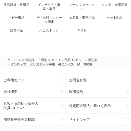
生活雑貨・日用品
インテリア・家
ホームファッショ
シニア・介護関連
具・家電
ン
ベビー用品
子供衣料・スクー
文房具・事務用品
ペット用品
ル関連
防災用品
ハコストック
ギフト
>
>
>
ホーム
生活雑貨・日用品
キッチン用品
キッチン用洗剤
>
ダンロップ ポリエチレン手袋 外エンボス M 100枚
ご利用ガイド
お問合せ窓口
会社概要
利用規約
お客さまの個人情報の
特定商取引法に基づく表示
取扱いについて
酒類販売管理者標識
サイトマップ