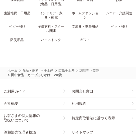
（食品・日用品）
生活雑貨・日用品
インテリア・家
ホームファッショ
シニア・介護関連
具・家電
ン
ベビー用品
子供衣料・スクー
文房具・事務用品
ペット用品
ル関連
防災用品
ハコストック
ギフト
>
>
>
>
ホーム
食品・飲料
手土産
広島手土産
調味料・乾物
>
田中食品 カープふりかけ 20袋
ご利用ガイド
お問合せ窓口
会社概要
利用規約
お客さまの個人情報の
特定商取引法に基づく表示
取扱いについて
酒類販売管理者標識
サイトマップ