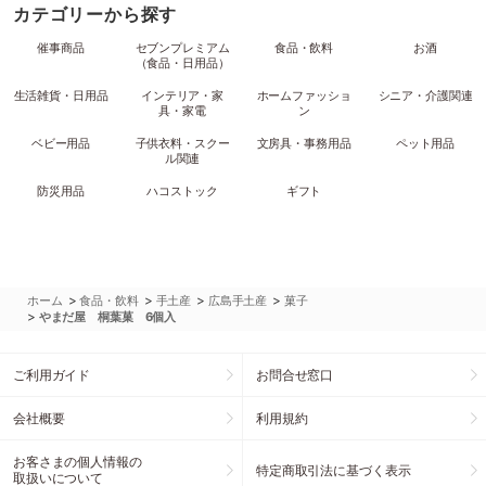
カテゴリーから探す
催事商品
セブンプレミアム
食品・飲料
お酒
（食品・日用品）
生活雑貨・日用品
インテリア・家
ホームファッショ
シニア・介護関連
具・家電
ン
ベビー用品
子供衣料・スクー
文房具・事務用品
ペット用品
ル関連
防災用品
ハコストック
ギフト
>
>
>
>
ホーム
食品・飲料
手土産
広島手土産
菓子
>
やまだ屋 桐葉菓 6個入
ご利用ガイド
お問合せ窓口
会社概要
利用規約
お客さまの個人情報の
特定商取引法に基づく表示
取扱いについて