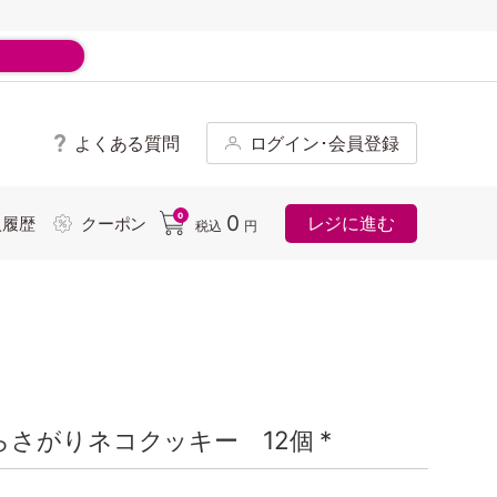
よくある質問
ログイン･会員登録
ド
0
0
レジに進む
入履歴
クーポン
税込
円
さがりネコクッキー 12個 *