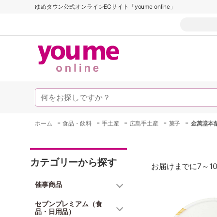
ゆめタウン公式オンラインECサイト「youme online」
-
-
-
-
-
ホーム
食品・飲料
手土産
広島手土産
菓子
金萬堂本
カテゴリーから探す
お届けまでに7～1
催事商品
セブンプレミアム（食
品・日用品）