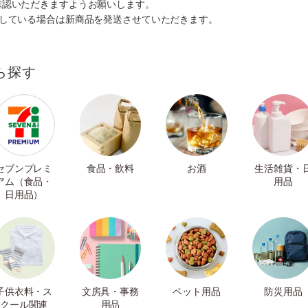
確認いただきますようお願いします。
ルしている場合は新商品を発送させていただきます。
ら探す
セブンプレミ
食品・飲料
お酒
生活雑貨・
アム（食品・
用品
日用品）
子供衣料・ス
文房具・事務
ペット用品
防災用品
クール関連
用品