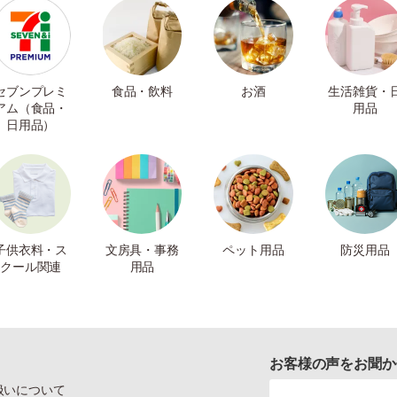
セブンプレミ
食品・飲料
お酒
生活雑貨・
アム（食品・
用品
日用品）
子供衣料・ス
文房具・事務
ペット用品
防災用品
クール関連
用品
お客様の声をお聞か
扱いについて