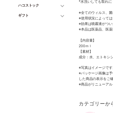
*水洗いしても取れに
ハコストック
※全てのウィルス、
ギフト
※使用状況によって
※効果は噴霧液がつ
※本品は医薬品、医
【内容量】
200ｍｌ
【素材】
成分：水、エトキシ
※写真はイメージで
※パッケージ画像は
した商品の表示をご
※商品がリニューア
カテゴリーか