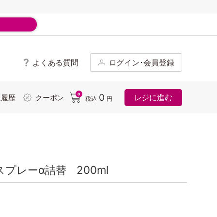
よくある質問
ログイン･会員登録
ド
0
0
レジに進む
入履歴
クーポン
税込
円
プレーα詰替 200ml