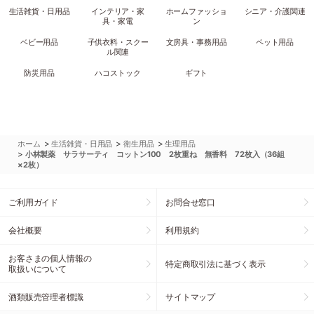
生活雑貨・日用品
インテリア・家
ホームファッショ
シニア・介護関連
具・家電
ン
ベビー用品
子供衣料・スクー
文房具・事務用品
ペット用品
ル関連
防災用品
ハコストック
ギフト
>
>
>
ホーム
生活雑貨・日用品
衛生用品
生理用品
>
小林製薬 サラサーティ コットン100 2枚重ね 無香料 72枚入（36組
×2枚）
ご利用ガイド
お問合せ窓口
会社概要
利用規約
お客さまの個人情報の
特定商取引法に基づく表示
取扱いについて
酒類販売管理者標識
サイトマップ