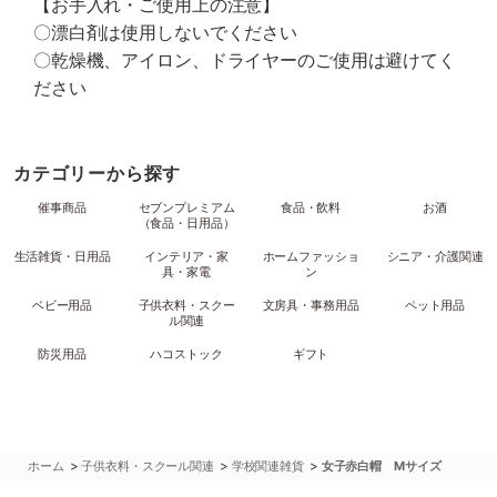
【お手入れ・ご使用上の注意】
〇漂白剤は使用しないでください
〇乾燥機、アイロン、ドライヤーのご使用は避けてく
ださい
カテゴリーから探す
催事商品
セブンプレミアム
食品・飲料
お酒
（食品・日用品）
生活雑貨・日用品
インテリア・家
ホームファッショ
シニア・介護関連
具・家電
ン
ベビー用品
子供衣料・スクー
文房具・事務用品
ペット用品
ル関連
防災用品
ハコストック
ギフト
>
>
>
ホーム
子供衣料・スクール関連
学校関連雑貨
女子赤白帽 Mサイズ