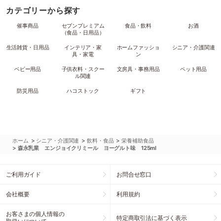
カテゴリーから探す
催事商品
セブンプレミアム
食品・飲料
お酒
（食品・日用品）
生活雑貨・日用品
インテリア・家
ホームファッショ
シニア・介護関連
具・家電
ン
ベビー用品
子供衣料・スクー
文房具・事務用品
ペット用品
ル関連
防災用品
ハコストック
ギフト
>
>
>
ホーム
シニア・介護関連
飲料・食品
栄養補助食品
>
森永乳業 エンジョイクリミール ヨーグルト味 125ml
ご利用ガイド
お問合せ窓口
会社概要
利用規約
お客さまの個人情報の
特定商取引法に基づく表示