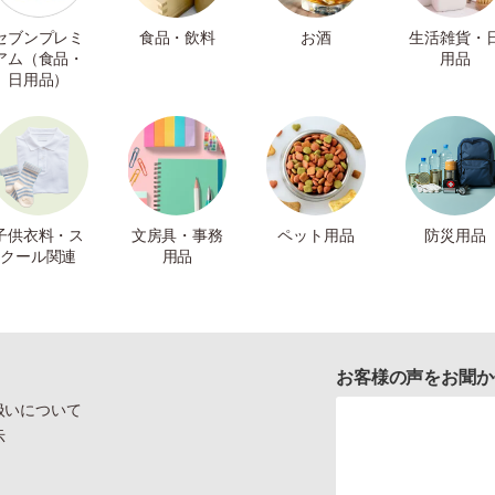
セブンプレミ
食品・飲料
お酒
生活雑貨・
アム（食品・
用品
日用品）
子供衣料・ス
文房具・事務
ペット用品
防災用品
クール関連
用品
お客様の声をお聞か
扱いについて
示