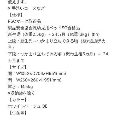
使えます。
※ 手洗いコースなど
【仕様】
PSCマーク取得品
製品安全協会乳幼児用ベッドSG合格品
新生児（体重2.5kg）～24カ月（体重13kg）まで
上段：新生児～つかまり立ちできる頃（概ね生後5カ
月）
下段：つかまり立ちできる頃（概ね生後5カ月）～ 24
カ月まで
【サイズ】
開：W1052×D704×H951(mm)
閉：W260×260×H951(mm)
重さ：14.5kg
※収納袋を除く
【カラー】
ホワイトベージュ BE
【生産国】