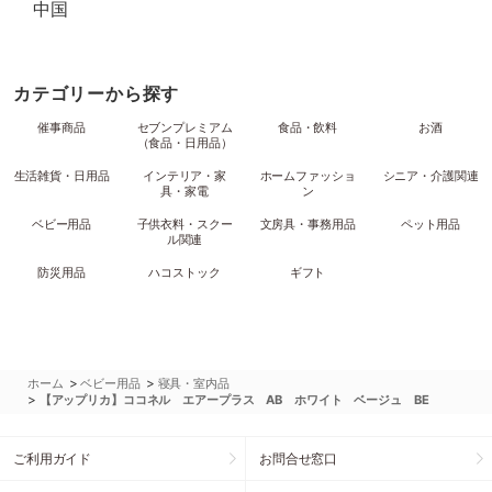
中国
カテゴリーから探す
催事商品
セブンプレミアム
食品・飲料
お酒
（食品・日用品）
生活雑貨・日用品
インテリア・家
ホームファッショ
シニア・介護関連
具・家電
ン
ベビー用品
子供衣料・スクー
文房具・事務用品
ペット用品
ル関連
防災用品
ハコストック
ギフト
>
>
ホーム
ベビー用品
寝具・室内品
>
【アップリカ】ココネル エアープラス AB ホワイト ベージュ BE
ご利用ガイド
お問合せ窓口