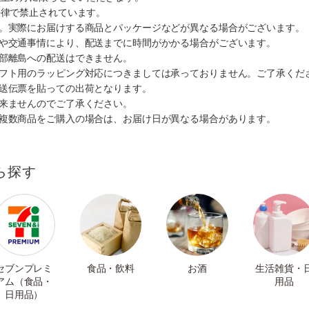
法律で禁止されています。
す。実際にお届けする商品とパッケージなどが異なる場合がございます。
順や交通事情により、配送までに時間がかかる場合がございます。
一部離島への配送はできません。
ギフト用のラッピング対応につきましては承っておりません。ご了承くだ
配送伝票を貼っての出荷となります。
出来ませんのでご了承ください。
も複数商品をご購入の場合は、お届け日が異なる場合があります。
ら探す
セブンプレミ
食品・飲料
お酒
生活雑貨・
アム（食品・
用品
日用品）