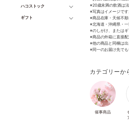
※20歳未満の飲酒は
ハコストック
※写真はイメージで
ギフト
※商品在庫・天候不
※北海道・沖縄県・
※のしがけ、または
※商品の外箱に直接
※他の商品と同梱は
※同一のお届け先で
カテゴリーか
催事商品