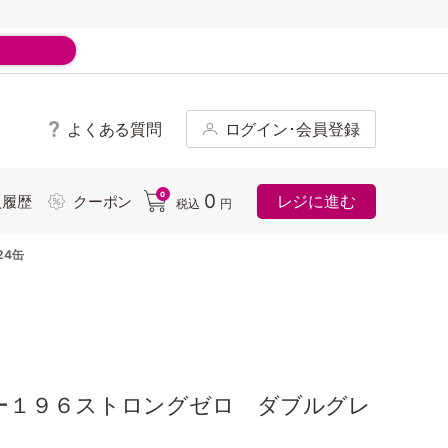
よくある質問
ログイン･会員登録
ド
0
0
レジに進む
入履歴
クーポン
税込
円
24缶
ー１９６ストロングゼロ ダブルグレ