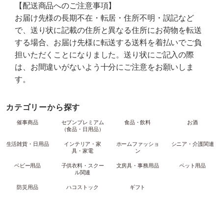
【配送商品へのご注意事項】
お届け先様の長期不在・転居・住所不明・誤記など
で、送り状に記載の住所と異なる住所にお荷物を転送
する場合、お届け先様に転送する送料を着払いでご負
担いただくことになりました。送り状にご記入の際
は、お間違いがないよう十分にご注意をお願いしま
す。
カテゴリーから探す
催事商品
セブンプレミアム
食品・飲料
お酒
（食品・日用品）
生活雑貨・日用品
インテリア・家
ホームファッショ
シニア・介護関連
具・家電
ン
ベビー用品
子供衣料・スクー
文房具・事務用品
ペット用品
ル関連
防災用品
ハコストック
ギフト