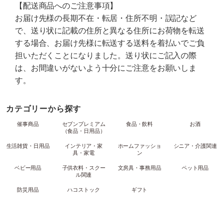
【配送商品へのご注意事項】
お届け先様の長期不在・転居・住所不明・誤記など
で、送り状に記載の住所と異なる住所にお荷物を転送
する場合、お届け先様に転送する送料を着払いでご負
担いただくことになりました。送り状にご記入の際
は、お間違いがないよう十分にご注意をお願いしま
す。
カテゴリーから探す
催事商品
セブンプレミアム
食品・飲料
お酒
（食品・日用品）
生活雑貨・日用品
インテリア・家
ホームファッショ
シニア・介護関連
具・家電
ン
ベビー用品
子供衣料・スクー
文房具・事務用品
ペット用品
ル関連
防災用品
ハコストック
ギフト