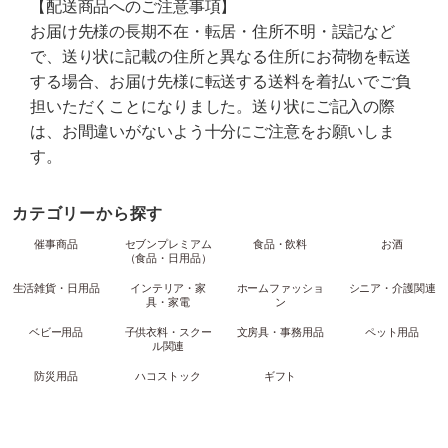
【配送商品へのご注意事項】
お届け先様の長期不在・転居・住所不明・誤記など
で、送り状に記載の住所と異なる住所にお荷物を転送
する場合、お届け先様に転送する送料を着払いでご負
担いただくことになりました。送り状にご記入の際
は、お間違いがないよう十分にご注意をお願いしま
す。
カテゴリーから探す
催事商品
セブンプレミアム
食品・飲料
お酒
（食品・日用品）
生活雑貨・日用品
インテリア・家
ホームファッショ
シニア・介護関連
具・家電
ン
ベビー用品
子供衣料・スクー
文房具・事務用品
ペット用品
ル関連
防災用品
ハコストック
ギフト