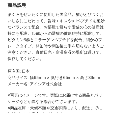
商品説明
まぐろをぜいたくに使用した国産品。猫がとびつくお
いしさにこだわって、旨味エキスやa-iペプチドを絶妙
なバランスで配合。お部屋で暮らす愛猫の心の健康維
持にも配慮。15歳からの愛猫の健康維持に配慮して、
ビタミンB群とコラーゲンペプチドを配合。細かめフ
レークタイプ。開缶時や開缶後に手を切らないようご
注意ください。直射日光・高温多湿の場所は避けて、
保存してください。
原産国: 日本
商品サイズ: 幅65mm × 奥行き65mm × 高さ36mm
メーカー名: アイシア株式会社
※写真はイメージです。実際にお届けする商品とパッ
ケージなどが異なる場合がございます。
※商品在庫・天候不順や交通事情により、配送までに