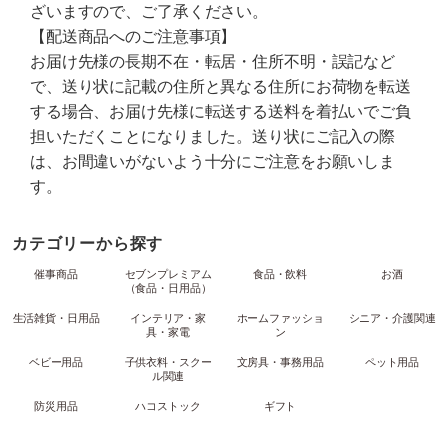
ざいますので、ご了承ください。
【配送商品へのご注意事項】
お届け先様の長期不在・転居・住所不明・誤記など
で、送り状に記載の住所と異なる住所にお荷物を転送
する場合、お届け先様に転送する送料を着払いでご負
担いただくことになりました。送り状にご記入の際
は、お間違いがないよう十分にご注意をお願いしま
す。
カテゴリーから探す
催事商品
セブンプレミアム
食品・飲料
お酒
（食品・日用品）
生活雑貨・日用品
インテリア・家
ホームファッショ
シニア・介護関連
具・家電
ン
ベビー用品
子供衣料・スクー
文房具・事務用品
ペット用品
ル関連
防災用品
ハコストック
ギフト