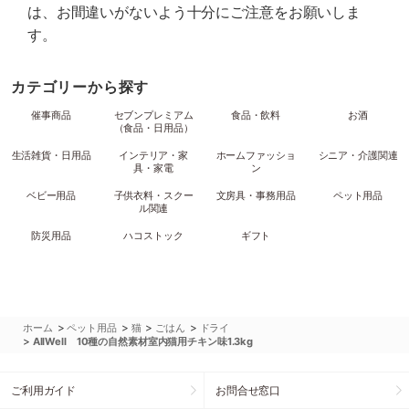
は、お間違いがないよう十分にご注意をお願いしま
す。
カテゴリーから探す
催事商品
セブンプレミアム
食品・飲料
お酒
（食品・日用品）
生活雑貨・日用品
インテリア・家
ホームファッショ
シニア・介護関連
具・家電
ン
ベビー用品
子供衣料・スクー
文房具・事務用品
ペット用品
ル関連
防災用品
ハコストック
ギフト
>
>
>
>
ホーム
ペット用品
猫
ごはん
ドライ
>
AllWell 10種の自然素材室内猫用チキン味1.3kg
ご利用ガイド
お問合せ窓口