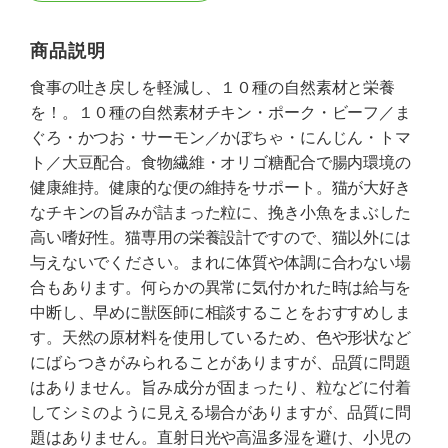
商品説明
食事の吐き戻しを軽減し、１０種の自然素材と栄養
を！。１０種の自然素材チキン・ポーク・ビーフ／ま
ぐろ・かつお・サーモン／かぼちゃ・にんじん・トマ
ト／大豆配合。食物繊維・オリゴ糖配合で腸内環境の
健康維持。健康的な便の維持をサポート。猫が大好き
なチキンの旨みが詰まった粒に、挽き小魚をまぶした
高い嗜好性。猫専用の栄養設計ですので、猫以外には
与えないでください。まれに体質や体調に合わない場
合もあります。何らかの異常に気付かれた時は給与を
中断し、早めに獣医師に相談することをおすすめしま
す。天然の原材料を使用しているため、色や形状など
にばらつきがみられることがありますが、品質に問題
はありません。旨み成分が固まったり、粒などに付着
してシミのように見える場合がありますが、品質に問
題はありません。直射日光や高温多湿を避け、小児の