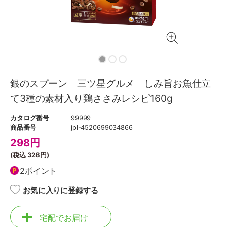
銀のスプーン 三ツ星グルメ しみ旨お魚仕立
て3種の素材入り鶏ささみレシピ160g
カタログ番号
99999
商品番号
jpl-4520699034866
298
円
(税込
328円
)
2ポイント
お気に入りに登録する
宅配でお届け