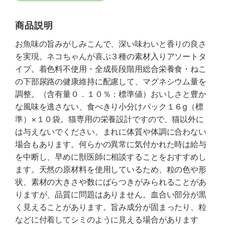
商品説明
お魚味の旨みがしみこんで、深い味わいと香りの良さ
を実現。ネコちゃんが喜ぶ３種の素材入りアソートタ
イプ。着色料不使用・全成長段階用総合栄養食・ねこ
の下部尿路の健康維持に配慮して、マグネシウム量を
調整。（含有量０．１０％：標準値）おいしさと豊か
な風味を逃さない、食べきり小分けパック１６g（標
準）×１０袋。猫専用の栄養設計ですので、猫以外に
は与えないでください。まれに体質や体調に合わない
場合もあります。何らかの異常に気付かれた時は給与
を中断し、早めに獣医師に相談することをおすすめし
ます。天然の原材料を使用しているため、粒の色や形
状、素材の大きさや数にばらつきがみられることがあ
りますが、品質に問題はありません。血合い部分が黒
く見えることがあります。旨み成分が固まったり、粒
などに付着してシミのように見える場合があります