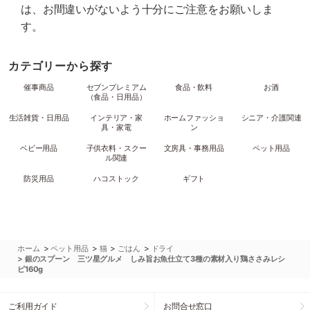
は、お間違いがないよう十分にご注意をお願いしま
す。
カテゴリーから探す
催事商品
セブンプレミアム
食品・飲料
お酒
（食品・日用品）
生活雑貨・日用品
インテリア・家
ホームファッショ
シニア・介護関連
具・家電
ン
ベビー用品
子供衣料・スクー
文房具・事務用品
ペット用品
ル関連
防災用品
ハコストック
ギフト
>
>
>
>
ホーム
ペット用品
猫
ごはん
ドライ
>
銀のスプーン 三ツ星グルメ しみ旨お魚仕立て3種の素材入り鶏ささみレシ
ピ160g
ご利用ガイド
お問合せ窓口