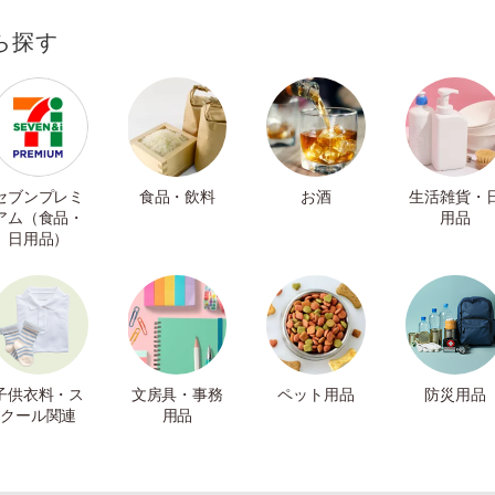
ら探す
セブンプレミ
食品・飲料
お酒
生活雑貨・
アム（食品・
用品
日用品）
子供衣料・ス
文房具・事務
ペット用品
防災用品
クール関連
用品