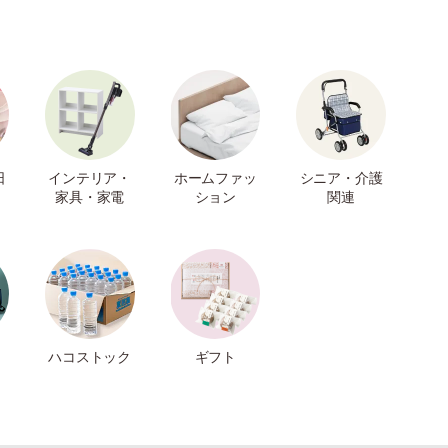
日
インテリア・
ホームファッ
シニア・介護
家具・家電
ション
関連
ハコストック
ギフト