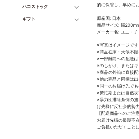
的に保管し、早めに
ハコストック
原産国: 日本
ギフト
商品サイズ: 幅200mm
メーカー名: ユニ・
※写真はイメージで
※商品在庫・天候不
※一部離島への配送は
※のしがけ、または
※商品の外箱に直接
※他の商品と同梱は
※同一のお届け先で
※繁忙期または自然
※暴力団排除条例の
け先様に反社会的勢
【配送商品へのご注
お届け先様の長期不
ご負担いただくこと