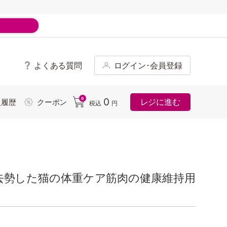
よくある質問
ログイン･会員登録
ド
0
0
レジに進む
入履歴
クーポン
税込
円
材避妊去勢した猫の体重ケア筋肉の健康維持用