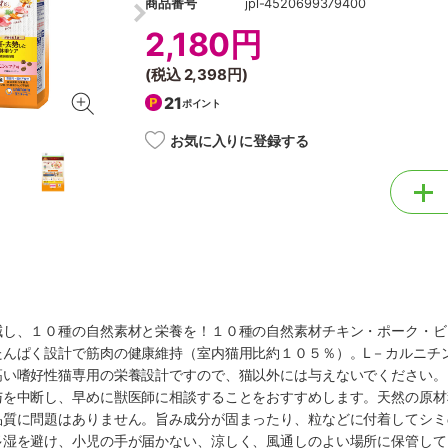
商品番号
jpl-4520699379400
2,180円
(税込
2,398円
)
21
ポイント
お気に入りに登録する
減し、１０種の自然素材と栄養を！１０種の自然素材チキン・ポーク・ビ
たんぱく設計で筋肉の健康維持（室内猫用比約１０５％）。L－カルニチ
高い嗜好性猫専用の栄養設計ですので、猫以外には与えないでください。
与を中断し、早めに獣医師に相談することをおすすめします。天然の原材
品質に問題はありません。旨み成分が固まったり、粒などに付着してシミ
多湿を避け、小児の手が届かない、涼しく、風通しのよい場所に保管して