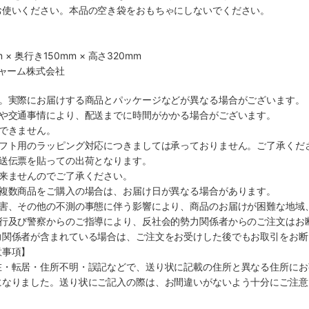
お使いください。本品の空き袋をおもちゃにしないでください。
 × 奥行き150mm × 高さ320mm
チャーム株式会社
す。実際にお届けする商品とパッケージなどが異なる場合がございます。
順や交通事情により、配送までに時間がかかる場合がございます。
できません。
ギフト用のラッピング対応につきましては承っておりません。ご了承くだ
配送伝票を貼っての出荷となります。
出来ませんのでご了承ください。
も複数商品をご購入の場合は、お届け日が異なる場合があります。
災害、その他の不測の事態に伴う影響により、商品のお届けが困難な地域
施行及び警察からのご指導により、反社会的勢力関係者からのご注文はお
力関係者が含まれている場合は、ご注文をお受けした後でもお取引をお断
意事項】
在・転居・住所不明・誤記などで、送り状に記載の住所と異なる住所にお
になりました。送り状にご記入の際は、お間違いがないよう十分にご注意