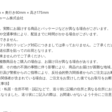
 × 奥行き60mm × 高さ175mm
チャーム株式会社
す。実際にお届けする商品とパッケージなどが異なる場合がございます。
順や交通事情により、配送までに時間がかかる場合がございます。
できません。
ギフト用のラッピング対応につきましては承っておりません。ご了承くだ
配送伝票を貼っての出荷となります。
出来ませんのでご了承ください。
も複数商品をご購入の場合は、お届け日が異なる場合があります。
災害、その他の不測の事態に伴う影響により、商品のお届けが困難な地域
施行及び警察からのご指導により、反社会的勢力関係者からのご注文はお
力関係者が含まれている場合は、ご注文をお受けした後でもお取引をお断
意事項】
在・転居・住所不明・誤記などで、送り状に記載の住所と異なる住所にお
になりました。送り状にご記入の際は、お間違いがないよう十分にご注意