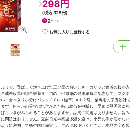
298円
(税込
328円
)
2
ポイント
お気に入りに登録する
っぷりで、香ばしく焼き上げた三ツ星のおいしさ・カリッと食感の粒が入
た全成長段階用総合栄養食・猫の下部尿路の健康維持に配慮して、マグネ
ない、食べきり小分けパック２０g（標準）×１２袋。猫専用の栄養設計
ります。何らかの異常に気付かれた時は給与を中断し、早めに獣医師に相
にばらつきがみられることがありますが、品質に問題はありません。旨み
質に問題はありません。直射日光や高温多湿を避け、小児の手が届かない
いように密閉して衛生的に保管し、早めにお使いください。本品の空き袋