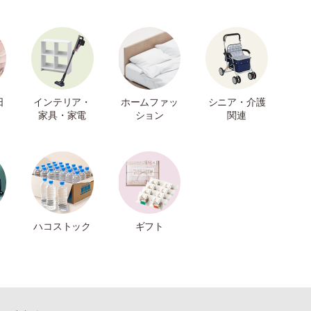
日
インテリア・
ホームファッ
シニア・介護
家具・家電
ション
関連
ハコストック
ギフト