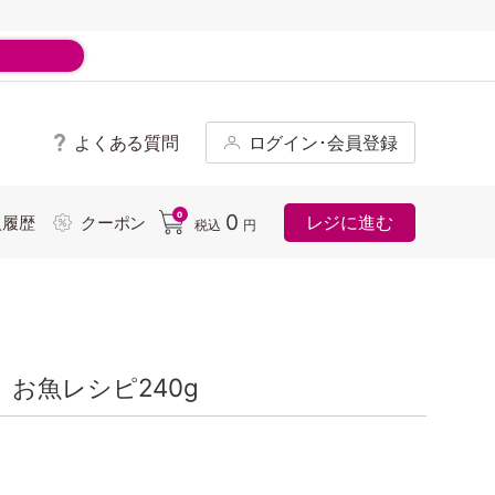
よくある質問
ログイン･会員登録
ド
0
0
レジに進む
入履歴
クーポン
税込
円
お魚レシピ240g