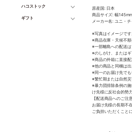
ハコストック
原産国: 日本
商品サイズ: 幅145mm
ギフト
メーカー名: ユニ・
※写真はイメージで
※商品在庫・天候不
※一部離島への配送は
※のしがけ、または
※商品の外箱に直接
※他の商品と同梱は
※同一のお届け先で
※繁忙期または自然
※暴力団排除条例の
け先様に反社会的勢
【配送商品へのご注
お届け先様の長期不
ご負担いただくこと