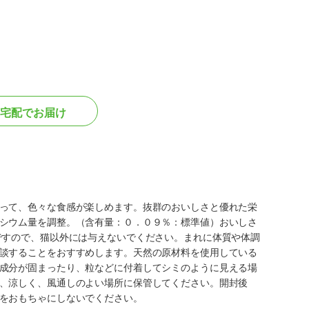
宅配でお届け
って、色々な食感が楽しめます。抜群のおいしさと優れた栄
シウム量を調整。（含有量：０．０９％：標準値）おいしさ
ですので、猫以外には与えないでください。まれに体質や体調
談することをおすすめします。天然の原材料を使用している
成分が固まったり、粒などに付着してシミのように見える場
、涼しく、風通しのよい場所に保管してください。開封後
をおもちゃにしないでください。