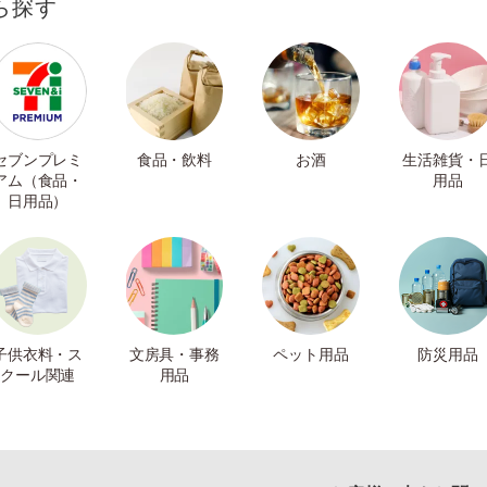
ら探す
セブンプレミ
食品・飲料
お酒
生活雑貨・
アム（食品・
用品
日用品）
子供衣料・ス
文房具・事務
ペット用品
防災用品
クール関連
用品