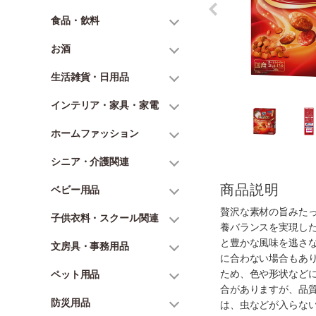
食品・飲料
お酒
生活雑貨・日用品
インテリア・家具・家電
ホームファッション
シニア・介護関連
商品説明
ベビー用品
贅沢な素材の旨みた
子供衣料・スクール関連
養バランスを実現し
と豊かな風味を逃さ
文房具・事務用品
に合わない場合もあ
ため、色や形状など
ペット用品
合がありますが、品
防災用品
は、虫などが入らな