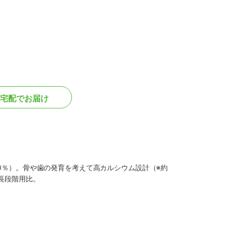
宅配でお届け
0％）。骨や歯の発育を考えて高カルシウム設計（※約
成長段階用比。