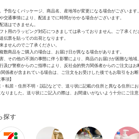
す。予告なくパッケージ、商品名、産地等が変更になる場合がございます
順や交通事情により、配送までに時間がかかる場合がございます。
の配送はできません。
ギフト用のラッピング対応につきましては承っておりません。ご了承くだ
配送伝票を貼っての出荷となります。
出来ませんのでご了承ください。
も複数商品をご購入の場合は、お届け日が異なる場合があります。
災害、その他の不測の事態に伴う影響により、商品のお届けが困難な地域
施行及び警察からのご指導により、反社会的勢力関係者からのご注文はお
力関係者が含まれている場合は、ご注文をお受けした後でもお取引をお断
意事項】
在・転居・住所不明・誤記などで、送り状に記載の住所と異なる住所にお
になりました。送り状にご記入の際は、お間違いがないよう十分にご注意
ら探す