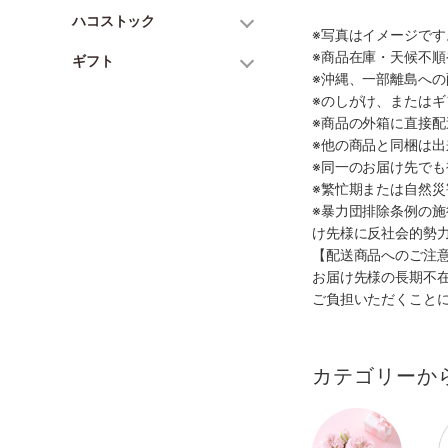
ハコストック
※写真はイメージで
※商品在庫・天候不
ギフト
※沖縄、一部離島へ
※のしがけ、または
※商品の外箱に直接
※他の商品と同梱は
※同一のお届け先で
※繁忙期または自然
※暴力団排除条例の
け先様に反社会的勢
【配送商品へのご注
お届け先様の長期不
ご負担いただくこと
カテゴリーか