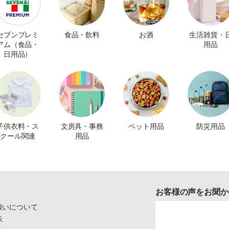
セブンプレミ
食品・飲料
お酒
生活雑貨・
アム（食品・
用品
日用品）
子供衣料・ス
文房具・事務
ペット用品
防災用品
クール関連
用品
お客様の声をお聞か
扱いについて
示