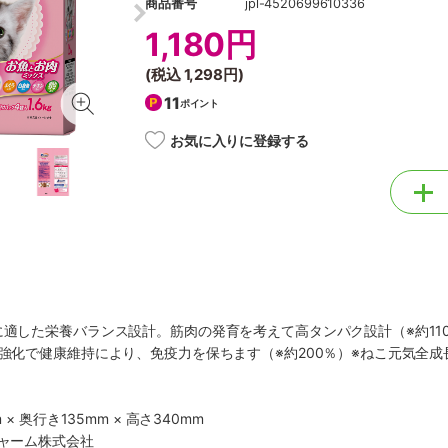
商品番号
jpl-4520699610336
1,180円
(税込
1,298円
)
11
ポイント
お気に入りに登録する
に適した栄養バランス設計。筋肉の発育を考えて高タンパク設計（※約11
Ｅ強化で健康維持により、免疫力を保ちます（※約200％）※ねこ元気全
 × 奥行き135mm × 高さ340mm
チャーム株式会社