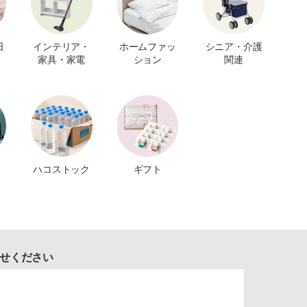
日
インテリア・
ホームファッ
シニア・介護
家具・家電
ション
関連
ハコストック
ギフト
せください