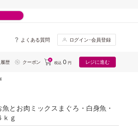
よくある質問
ログイン･会員登録
ド
0
0
レジに進む
入履歴
クーポン
税込
円
ｇ
お魚とお肉ミックスまぐろ・白身魚・
６ｋｇ