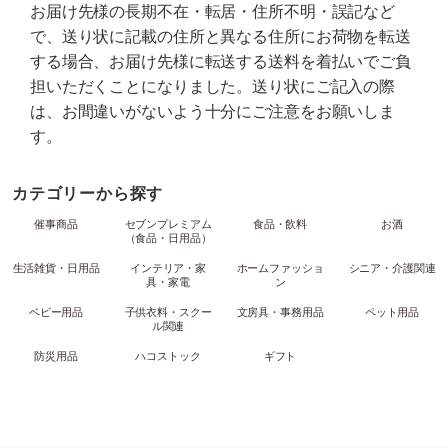
お届け先様の長期不在・転居・住所不明・誤記など
で、送り状に記載の住所と異なる住所にお荷物を転送
する場合、お届け先様に転送する送料を着払いでご負
担いただくことになりました。送り状にご記入の際
は、お間違いがないよう十分にご注意をお願いしま
す。
カテゴリーから探す
催事商品
セブンプレミアム
食品・飲料
お酒
（食品・日用品）
生活雑貨・日用品
インテリア・家
ホームファッショ
シニア・介護関連
具・家電
ン
ベビー用品
子供衣料・スクー
文房具・事務用品
ペット用品
ル関連
防災用品
ハコストック
ギフト