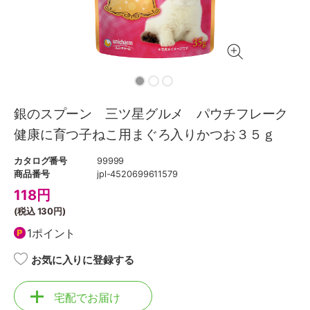
銀のスプーン 三ツ星グルメ パウチフレーク
健康に育つ子ねこ用まぐろ入りかつお３５ｇ
カタログ番号
99999
商品番号
jpl-4520699611579
118
円
(税込
130円
)
1ポイント
お気に入りに登録する
宅配でお届け