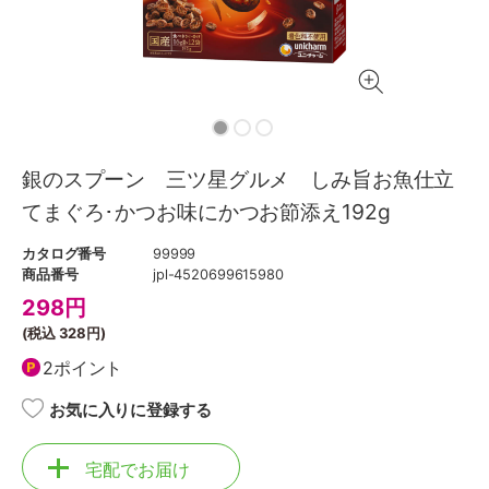
銀のスプーン 三ツ星グルメ しみ旨お魚仕立
てまぐろ･かつお味にかつお節添え192g
カタログ番号
99999
商品番号
jpl-4520699615980
298
円
(税込
328円
)
2ポイント
お気に入りに登録する
宅配でお届け