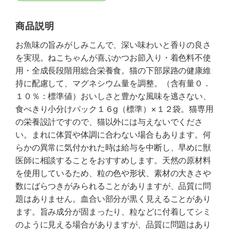
商品説明
お魚味の旨みがしみこんで、深い味わいと香りの良さ
を実現。ねこちゃんが喜ぶかつお節入り・着色料不使
用・全成長段階用総合栄養食。猫の下部尿路の健康維
持に配慮して、マグネシウム量を調整。（含有量０．
１０％：標準値）おいしさと豊かな風味を逃さない、
食べきり小分けパック１６g（標準）×１２袋。猫専用
の栄養設計ですので、猫以外には与えないでくださ
い。まれに体質や体調に合わない場合もあります。何
らかの異常に気付かれた時は給与を中断し、早めに獣
医師に相談することをおすすめします。天然の原材料
を使用しているため、粒の色や形状、素材の大きさや
数にばらつきがみられることがありますが、品質に問
題はありません。血合い部分が黒く見えることがあり
ます。旨み成分が固まったり、粒などに付着してシミ
のように見える場合がありますが、品質に問題はあり