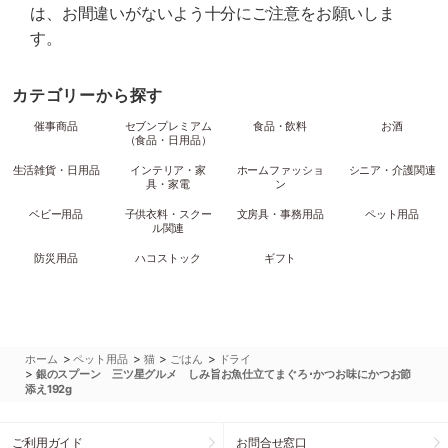
は、お間違いがないよう十分にご注意をお願いしま
す。
カテゴリーから探す
催事商品
セブンプレミアム
食品・飲料
お酒
（食品・日用品）
生活雑貨・日用品
インテリア・家
ホームファッショ
シニア・介護関連
具・家電
ン
ベビー用品
子供衣料・スクー
文房具・事務用品
ペット用品
ル関連
防災用品
ハコストック
ギフト
>
>
>
>
ホーム
ペット用品
猫
ごはん
ドライ
>
銀のスプーン 三ツ星グルメ しみ旨お魚仕立てまぐろ･かつお味にかつお節
添え192g
ご利用ガイド
お問合せ窓口