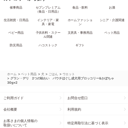
催事商品
セブンプレミアム
食品・飲料
お酒
（食品・日用品）
生活雑貨・日用品
インテリア・家
ホームファッショ
シニア・介護関連
具・家電
ン
ベビー用品
子供衣料・スクー
文房具・事務用品
ペット用品
ル関連
防災用品
ハコストック
ギフト
>
>
>
>
ホーム
ペット用品
犬
ごはん
ウエット
>
グラン・デリ 2つの味わい パウチほぐし成犬用ブロッコリー&かぼちゃ
30g×2
ご利用ガイド
お問合せ窓口
会社概要
利用規約
お客さまの個人情報の
特定商取引法に基づく表示
取扱いについて