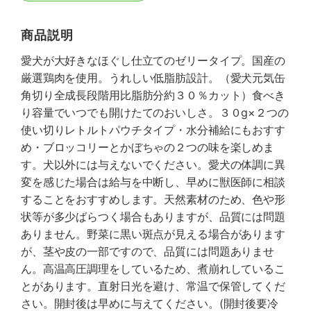
商品説明
愛犬が大好きなほぐし仕立てのゼリータイプ。国産の
厳選鶏肉を使用。うれしい低脂肪設計。（愛犬元気缶
角切り全成長段階用比脂肪分約３０％カット）食べき
り容量でいつでも開けたてのおいしさ。３０g×２つの
使い切りレトルトパウチタイプ・水分補給にもおすす
め・ブロッコリーとかぼちゃの２つの味を楽しめま
す。犬以外には与えないでください。愛犬の体調に異
変を感じた場合は給与を中断し、早めに獣医師に相談
することをおすすめします。天然素材のため、色や形
状等が多少ばらつく場合もありますが、品質には問題
ありません。野菜に黒い斑点が見える場合があります
が、茎や皮の一部ですので、品質には問題ありませ
ん。高温高圧調理をしているため、煮崩れしているこ
とがあります。直射日光を避け、常温で保管してくだ
さい。開封後は早めに与えてください。(開封後要冷