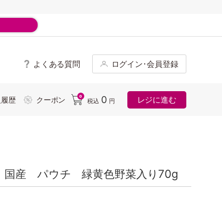
よくある質問
ログイン･会員登録
ド
0
0
レジに進む
入履歴
クーポン
税込
円
国産 パウチ 緑黄色野菜入り70g