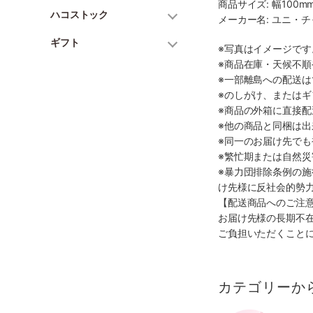
商品サイズ: 幅100mm
ハコストック
メーカー名: ユニ・
ギフト
※写真はイメージで
※商品在庫・天候不
※一部離島への配送は
※のしがけ、または
※商品の外箱に直接
※他の商品と同梱は
※同一のお届け先で
※繁忙期または自然
※暴力団排除条例の
け先様に反社会的勢
【配送商品へのご注
お届け先様の長期不
ご負担いただくこと
カテゴリーか