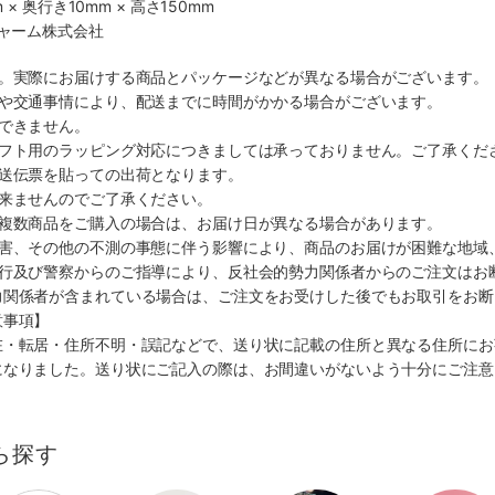
 × 奥行き10mm × 高さ150mm
チャーム株式会社
す。実際にお届けする商品とパッケージなどが異なる場合がございます。
順や交通事情により、配送までに時間がかかる場合がございます。
できません。
ギフト用のラッピング対応につきましては承っておりません。ご了承くだ
配送伝票を貼っての出荷となります。
出来ませんのでご了承ください。
も複数商品をご購入の場合は、お届け日が異なる場合があります。
災害、その他の不測の事態に伴う影響により、商品のお届けが困難な地域
施行及び警察からのご指導により、反社会的勢力関係者からのご注文はお
力関係者が含まれている場合は、ご注文をお受けした後でもお取引をお断
意事項】
在・転居・住所不明・誤記などで、送り状に記載の住所と異なる住所にお
になりました。送り状にご記入の際は、お間違いがないよう十分にご注意
ら探す