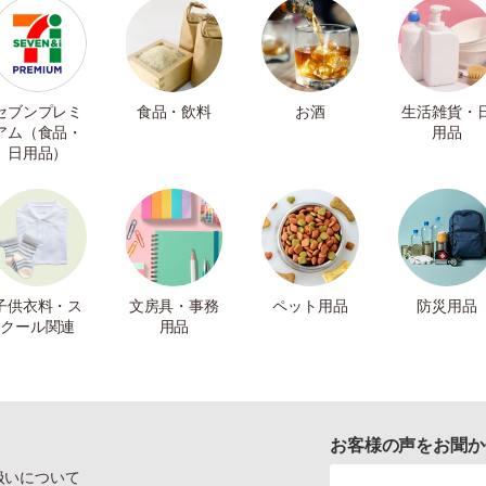
セブンプレミ
食品・飲料
お酒
生活雑貨・
アム（食品・
用品
日用品）
子供衣料・ス
文房具・事務
ペット用品
防災用品
クール関連
用品
お客様の声をお聞か
扱いについて