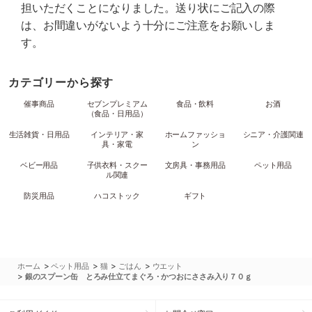
担いただくことになりました。送り状にご記入の際
は、お間違いがないよう十分にご注意をお願いしま
す。
カテゴリーから探す
催事商品
セブンプレミアム
食品・飲料
お酒
（食品・日用品）
生活雑貨・日用品
インテリア・家
ホームファッショ
シニア・介護関連
具・家電
ン
ベビー用品
子供衣料・スクー
文房具・事務用品
ペット用品
ル関連
防災用品
ハコストック
ギフト
>
>
>
>
ホーム
ペット用品
猫
ごはん
ウエット
>
銀のスプーン缶 とろみ仕立てまぐろ・かつおにささみ入り７０ｇ