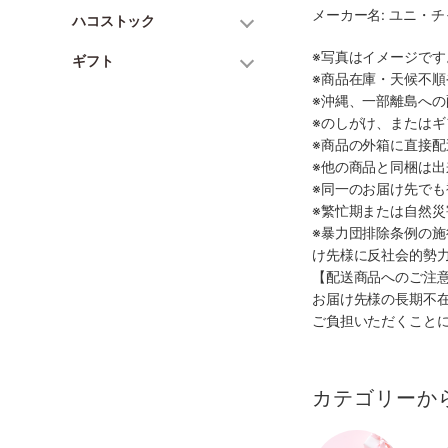
メーカー名: ユニ・
ハコストック
※写真はイメージで
ギフト
※商品在庫・天候不
※沖縄、一部離島へ
※のしがけ、または
※商品の外箱に直接
※他の商品と同梱は
※同一のお届け先で
※繁忙期または自然
※暴力団排除条例の
け先様に反社会的勢
【配送商品へのご注
お届け先様の長期不
ご負担いただくこと
カテゴリーか