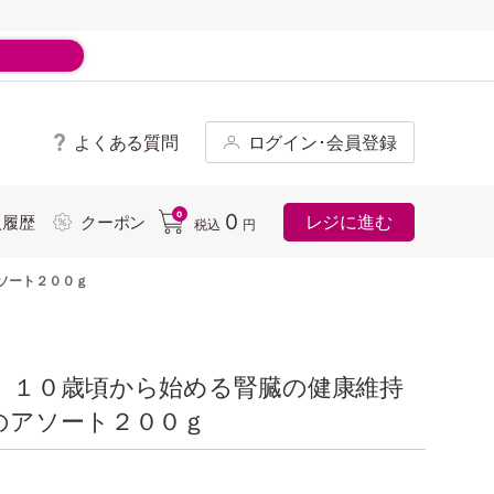
よくある質問
ログイン･会員登録
ド
0
0
レジに進む
入履歴
クーポン
税込
円
ソート２００ｇ
 １０歳頃から始める腎臓の健康維持
のアソート２００ｇ