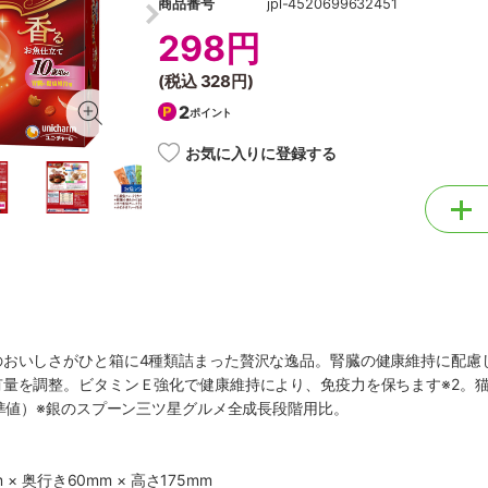
商品番号
jpl-4520699632451
298円
(税込
328円
)
2
ポイント
お気に入りに登録する
のおいしさがひと箱に4種類詰まった贅沢な逸品。腎臓の健康維持に配慮
有量を調整。ビタミンＥ強化で健康維持により、免疫力を保ちます※2。
標準値）※銀のスプーン三ツ星グルメ全成長段階用比。
 × 奥行き60mm × 高さ175mm