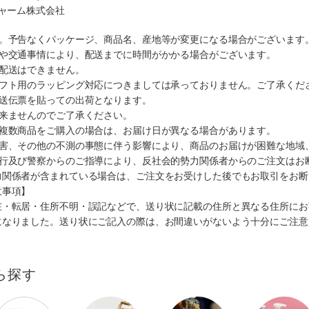
チャーム株式会社
す。予告なくパッケージ、商品名、産地等が変更になる場合がございます
順や交通事情により、配送までに時間がかかる場合がございます。
の配送はできません。
ギフト用のラッピング対応につきましては承っておりません。ご了承くだ
配送伝票を貼っての出荷となります。
出来ませんのでご了承ください。
も複数商品をご購入の場合は、お届け日が異なる場合があります。
災害、その他の不測の事態に伴う影響により、商品のお届けが困難な地域
施行及び警察からのご指導により、反社会的勢力関係者からのご注文はお
力関係者が含まれている場合は、ご注文をお受けした後でもお取引をお断
意事項】
在・転居・住所不明・誤記などで、送り状に記載の住所と異なる住所にお
になりました。送り状にご記入の際は、お間違いがないよう十分にご注意
ら探す