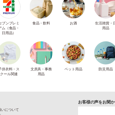
セブンプレミ
食品・飲料
お酒
生活雑貨・
アム（食品・
用品
日用品）
子供衣料・ス
文房具・事務
ペット用品
防災用品
クール関連
用品
お客様の声をお聞か
扱いについて