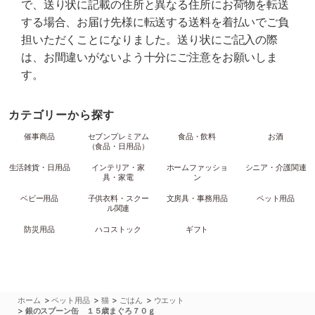
で、送り状に記載の住所と異なる住所にお荷物を転送
する場合、お届け先様に転送する送料を着払いでご負
担いただくことになりました。送り状にご記入の際
は、お間違いがないよう十分にご注意をお願いしま
す。
カテゴリーから探す
催事商品
セブンプレミアム
食品・飲料
お酒
（食品・日用品）
生活雑貨・日用品
インテリア・家
ホームファッショ
シニア・介護関連
具・家電
ン
ベビー用品
子供衣料・スクー
文房具・事務用品
ペット用品
ル関連
防災用品
ハコストック
ギフト
>
>
>
>
ホーム
ペット用品
猫
ごはん
ウエット
>
銀のスプーン缶 １５歳まぐろ７０ｇ