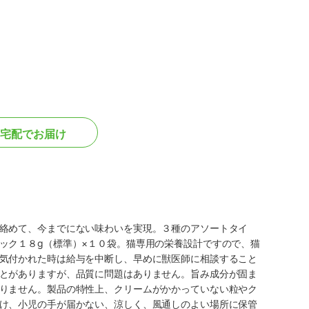
宅配でお届け
絡めて、今までにない味わいを実現。３種のアソートタイ
ック１８g（標準）×１０袋。猫専用の栄養設計ですので、猫
気付かれた時は給与を中断し、早めに獣医師に相談すること
とがありますが、品質に問題はありません。旨み成分が固ま
りません。製品の特性上、クリームがかかっていない粒やク
け、小児の手が届かない、涼しく、風通しのよい場所に保管