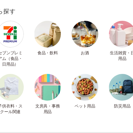
ら探す
セブンプレミ
食品・飲料
お酒
生活雑貨・
アム（食品・
用品
日用品）
子供衣料・ス
文房具・事務
ペット用品
防災用品
クール関連
用品