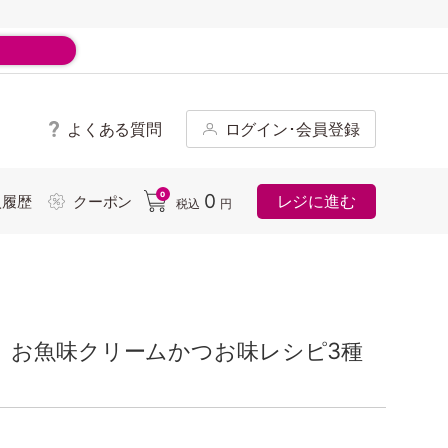
よくある質問
ログイン･会員登録
ド
0
0
レジに進む
入履歴
クーポン
税込
円
 お魚味クリームかつお味レシピ3種