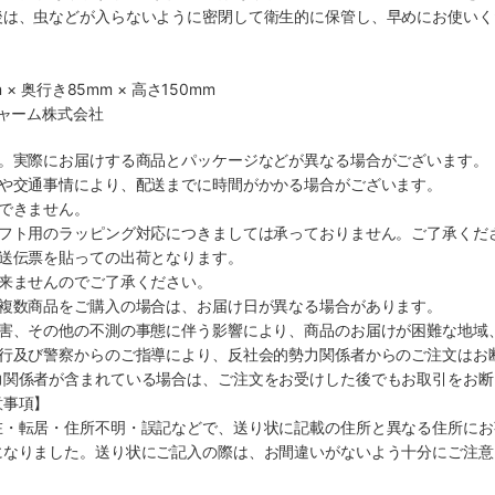
後は、虫などが入らないように密閉して衛生的に保管し、早めにお使いく
 × 奥行き85mm × 高さ150mm
チャーム株式会社
す。実際にお届けする商品とパッケージなどが異なる場合がございます。
順や交通事情により、配送までに時間がかかる場合がございます。
できません。
ギフト用のラッピング対応につきましては承っておりません。ご了承くだ
配送伝票を貼っての出荷となります。
出来ませんのでご了承ください。
も複数商品をご購入の場合は、お届け日が異なる場合があります。
災害、その他の不測の事態に伴う影響により、商品のお届けが困難な地域
施行及び警察からのご指導により、反社会的勢力関係者からのご注文はお
力関係者が含まれている場合は、ご注文をお受けした後でもお取引をお断
意事項】
在・転居・住所不明・誤記などで、送り状に記載の住所と異なる住所にお
になりました。送り状にご記入の際は、お間違いがないよう十分にご注意