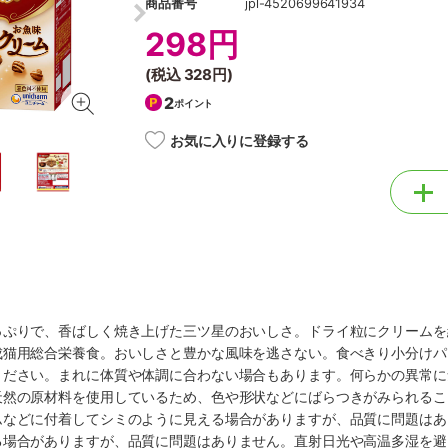
商品番号
jpl-4520699641934
298円
(税込
328円
)
2
ポイント
お気に入りに登録する
っぷりで、香ばしく焼き上げた三ツ星のおいしさ。ドライ粒にクリームを
成猫用総合栄養食。おいしさと豊かな風味を逃さない。食べきり小分けパ
ください。まれに体質や体調に合わない場合もあります。何らかの異常に
天然の原材料を使用しているため、色や形状などにばらつきがみられるこ
ムなどに付着してシミのように見える場合がありますが、品質に問題はあ
る場合がありますが、品質に問題はありません。直射日光や高温多湿を避