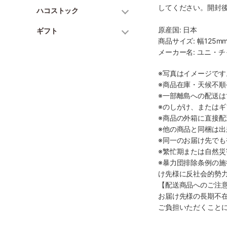
してください。開封
ハコストック
原産国: 日本
ギフト
商品サイズ: 幅125mm
メーカー名: ユニ・
※写真はイメージで
※商品在庫・天候不
※一部離島への配送は
※のしがけ、または
※商品の外箱に直接
※他の商品と同梱は
※同一のお届け先で
※繁忙期または自然
※暴力団排除条例の
け先様に反社会的勢
【配送商品へのご注
お届け先様の長期不
ご負担いただくこと