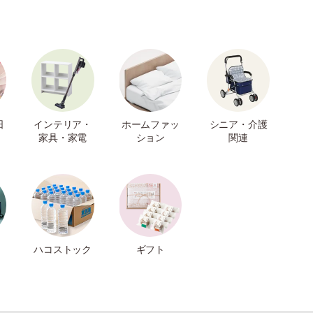
日
インテリア・
ホームファッ
シニア・介護
家具・家電
ション
関連
ハコストック
ギフト