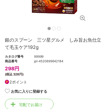
銀のスプーン 三ツ星グルメ しみ旨お魚仕立
て毛玉ケア192g
カタログ番号
99999
商品番号
jpl-4520699642184
298
円
(税込
328円
)
2ポイント
お気に入りに登録する
宅配でお届け