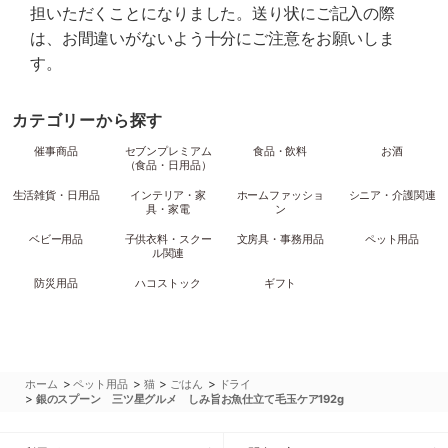
担いただくことになりました。送り状にご記入の際
は、お間違いがないよう十分にご注意をお願いしま
す。
カテゴリーから探す
催事商品
セブンプレミアム
食品・飲料
お酒
（食品・日用品）
生活雑貨・日用品
インテリア・家
ホームファッショ
シニア・介護関連
具・家電
ン
ベビー用品
子供衣料・スクー
文房具・事務用品
ペット用品
ル関連
防災用品
ハコストック
ギフト
>
>
>
>
ホーム
ペット用品
猫
ごはん
ドライ
>
銀のスプーン 三ツ星グルメ しみ旨お魚仕立て毛玉ケア192g