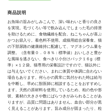
商品説明
お魚味の旨みがしみこんで、深い味わいと香りの良さ
を実現。毛づくろい等で飲み込んでしまった毛の排泄
を助けるために、食物繊維を配合。ねこちゃんが喜ぶ
かつお節入り。着色料不使用。成猫用総合栄養食。猫
の下部尿路の健康維持に配慮して、マグネシウム量を
調整。（含有量０．０８％：標準値）おいしさと豊か
な風味を逃さない、食べきり小分けパック１６g（標
準）×１２袋。猫専用の栄養設計ですので、猫以外に
は与えないでください。まれに体質や体調に合わない
場合もあります。何らかの異常に気付かれた時は給与
を中断し、早めに獣医師に相談することをおすすめし
ます。天然の原材料を使用しているため、粒の色や形
状、素材の大きさや数にばらつきがみられることがあ
りますが、品質に問題はありません。血合い部分が黒
く見えることがあります。旨み成分が固まったり、粒