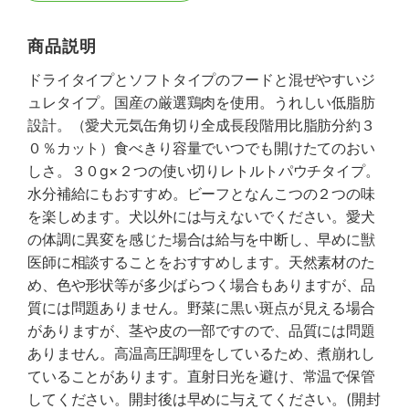
商品説明
ドライタイプとソフトタイプのフードと混ぜやすいジ
ュレタイプ。国産の厳選鶏肉を使用。うれしい低脂肪
設計。（愛犬元気缶角切り全成長段階用比脂肪分約３
０％カット）食べきり容量でいつでも開けたてのおい
しさ。３０g×２つの使い切りレトルトパウチタイプ。
水分補給にもおすすめ。ビーフとなんこつの２つの味
を楽しめます。犬以外には与えないでください。愛犬
の体調に異変を感じた場合は給与を中断し、早めに獣
医師に相談することをおすすめします。天然素材のた
め、色や形状等が多少ばらつく場合もありますが、品
質には問題ありません。野菜に黒い斑点が見える場合
がありますが、茎や皮の一部ですので、品質には問題
ありません。高温高圧調理をしているため、煮崩れし
ていることがあります。直射日光を避け、常温で保管
してください。開封後は早めに与えてください。(開封