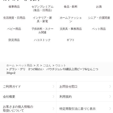
催事商品
セブンプレミアム
食品・飲料
お酒
（食品・日用品）
生活雑貨・日用品
インテリア・家
ホームファッショ
シニア・介護関連
具・家電
ン
ベビー用品
子供衣料・スクー
文房具・事務用品
ペット用品
ル関連
防災用品
ハコストック
ギフト
>
>
>
>
ホーム
ペット用品
犬
ごはん
ウエット
>
グラン・デリ 2つの味わい パウチジュレ13歳以上用ビーフ&なんこつ
30g×2
ご利用ガイド
お問合せ窓口
会社概要
利用規約
お客さまの個人情報の
特定商取引法に基づく表示
取扱いについて