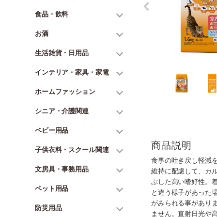
食品・飲料
お酒
生活雑貨・日用品
インテリア・家具・家電
ホームファッション
シニア・介護関連
ベビー用品
商品説明
子供衣料・スクール関連
食事の吐き戻し軽減
文房具・事務用品
維持に配慮して、カ
ぶした高い嗜好性。
ペット用品
と違う様子があった
がみられる事があり
防災用品
ません。直射日光や