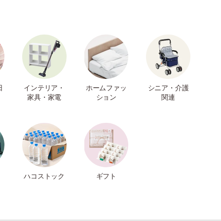
日
インテリア・
ホームファッ
シニア・介護
家具・家電
ション
関連
ハコストック
ギフト