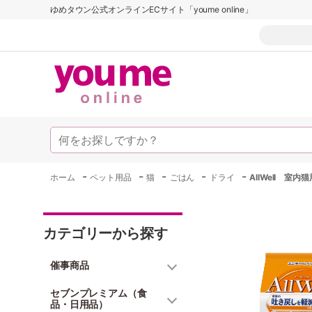
ゆめタウン公式オンラインECサイト「youme online」
-
-
-
-
-
ホーム
ペット用品
猫
ごはん
ドライ
AllWell 
カテゴリーから探す
催事商品
セブンプレミアム（食
品・日用品）