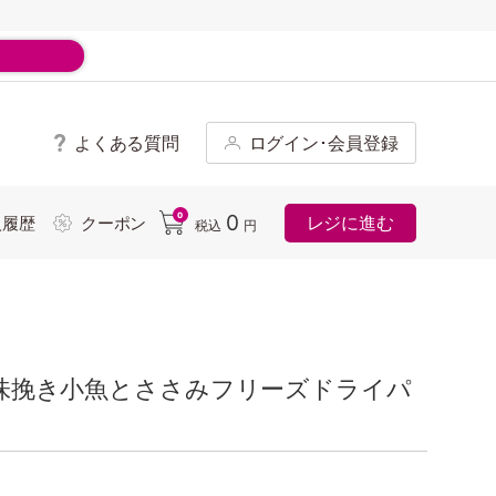
よくある質問
ログイン･会員登録
ド
0
0
レジに進む
入履歴
クーポン
税込
円
シュ味挽き小魚とささみフリーズドライパ