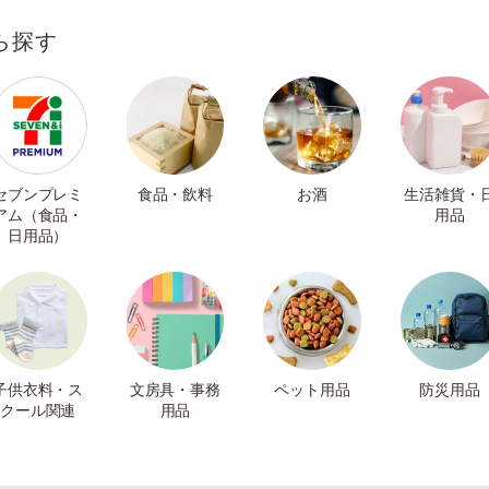
ら探す
セブンプレミ
食品・飲料
お酒
生活雑貨・
アム（食品・
用品
日用品）
子供衣料・ス
文房具・事務
ペット用品
防災用品
クール関連
用品