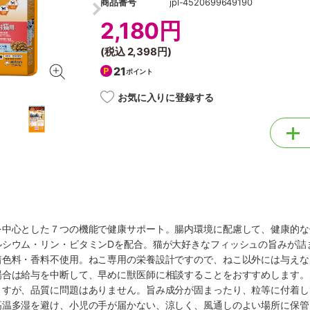
商品番号
jpl-4520699649190
2,180円
(税込
2,398円
)
21
ポイント
お気に入りに登録する
を中心とした７つの機能で健康サポート。腸内環境に配慮して、健康的な
ルシウム・リン・ビタミンDを配合。猫が大好きなフィッシュの旨みが詰
着色料・香料不使用。ねこ専用の栄養設計ですので、ねこ以外には与えな
場合は給与を中断して、早めに獣医師に相談することをおすすめします。
ますが、品質に問題はありません。旨み成分が固まったり、粒等に付着し
高温多湿を避け、小児の手が届かない、涼しく、風通しのよい場所に保管