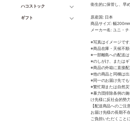
衛生的に保管し、早
ハコストック
原産国: 日本
ギフト
商品サイズ: 幅200mm
メーカー名: ユニ・
※写真はイメージで
※商品在庫・天候不
※一部離島への配送は
※のしがけ、または
※商品の外箱に直接
※他の商品と同梱は
※同一のお届け先で
※繁忙期または自然
※暴力団排除条例の
け先様に反社会的勢
【配送商品へのご注
お届け先様の長期不
ご負担いただくこと