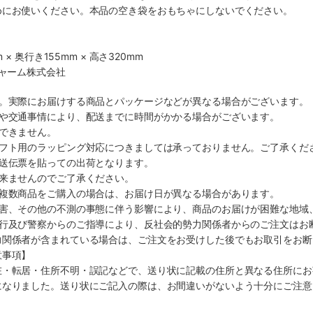
めにお使いください。本品の空き袋をおもちゃにしないでください。
 × 奥行き155mm × 高さ320mm
チャーム株式会社
す。実際にお届けする商品とパッケージなどが異なる場合がございます。
順や交通事情により、配送までに時間がかかる場合がございます。
できません。
ギフト用のラッピング対応につきましては承っておりません。ご了承くだ
配送伝票を貼っての出荷となります。
出来ませんのでご了承ください。
も複数商品をご購入の場合は、お届け日が異なる場合があります。
災害、その他の不測の事態に伴う影響により、商品のお届けが困難な地域
施行及び警察からのご指導により、反社会的勢力関係者からのご注文はお
力関係者が含まれている場合は、ご注文をお受けした後でもお取引をお断
意事項】
在・転居・住所不明・誤記などで、送り状に記載の住所と異なる住所にお
になりました。送り状にご記入の際は、お間違いがないよう十分にご注意