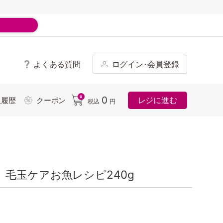
よくある質問
ログイン･会員登録
ド
0
0
レジに進む
入履歴
クーポン
税込
円
毛玉ケアお魚レシピ240g