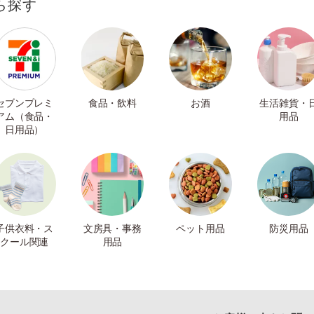
ら探す
セブンプレミ
食品・飲料
お酒
生活雑貨・
アム（食品・
用品
日用品）
子供衣料・ス
文房具・事務
ペット用品
防災用品
クール関連
用品