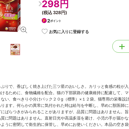
298円
(税込
328円
)
2
ポイント
お気に入りに登録する
っぷりで、香ばしく焼き上げた三ツ星のおいしさ。カリッと食感の粒が入
助けるために、食物繊維を配合。猫の下部尿路の健康維持に配慮して、マ
さない、食べきり小分けパック２０g（標準）×１２袋。猫専用の栄養設
あります。何らかの異常に気付かれた時は給与を中断し、早めに獣医師に
どにばらつきがみられることがありますが、品質に問題はありません。旨
品質に問題はありません。直射日光や高温多湿を避け、小児の手が届かな
いように密閉して衛生的に保管し、早めにお使いください。本品の空き袋