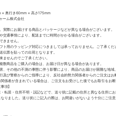
 × 奥行き60mm × 高さ175mm
チャーム株式会社
す。実際にお届けする商品とパッケージなどが異なる場合がございます。
順や交通事情により、配送までに時間がかかる場合がございます。
できません。
ギフト用のラッピング対応につきましては承っておりません。ご了承くだ
配送伝票を貼っての出荷となります。
出来ませんのでご了承ください。
も複数商品をご購入の場合は、お届け日が異なる場合があります。
災害、その他の不測の事態に伴う影響により、商品のお届けが困難な地域
施行及び警察からのご指導により、反社会的勢力関係者からのご注文はお
力関係者が含まれている場合は、ご注文をお受けした後でもお取引をお断
意事項】
在・転居・住所不明・誤記などで、送り状に記載の住所と異なる住所にお
になりました。送り状にご記入の際は、お間違いがないよう十分にご注意