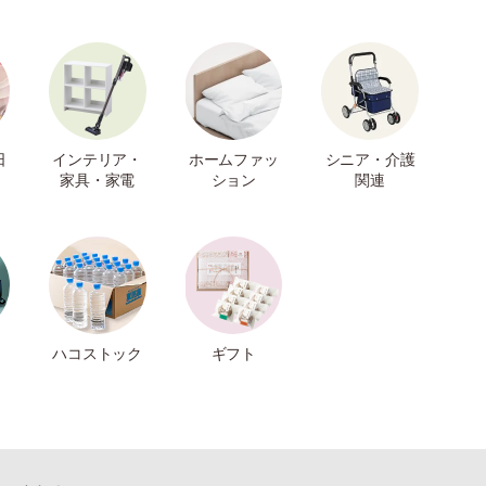
日
インテリア・
ホームファッ
シニア・介護
家具・家電
ション
関連
ハコストック
ギフト