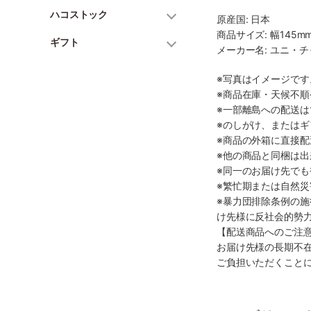
ハコストック
原産国: 日本
商品サイズ: 幅145mm
ギフト
メーカー名: ユニ・
※写真はイメージで
※商品在庫・天候不
※一部離島への配送は
※のしがけ、または
※商品の外箱に直接
※他の商品と同梱は
※同一のお届け先で
※繁忙期または自然
※暴力団排除条例の
け先様に反社会的勢
【配送商品へのご注
お届け先様の長期不
ご負担いただくこと