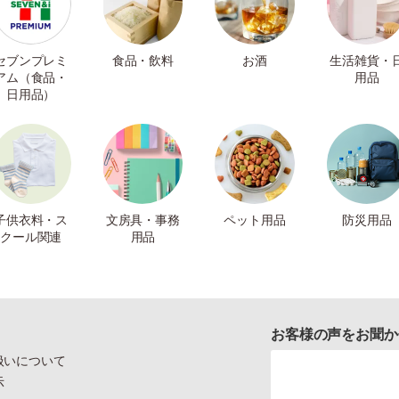
セブンプレミ
食品・飲料
お酒
生活雑貨・
アム（食品・
用品
日用品）
子供衣料・ス
文房具・事務
ペット用品
防災用品
クール関連
用品
お客様の声をお聞か
扱いについて
示