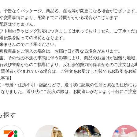
す。予告なくパッケージ、商品名、産地等が変更になる場合がございます
順や交通事情により、配送までに時間がかかる場合がございます。
の配送はできません。
ギフト用のラッピング対応につきましては承っておりません。ご了承くだ
配送伝票を貼っての出荷となります。
出来ませんのでご了承ください。
も複数商品をご購入の場合は、お届け日が異なる場合があります。
災害、その他の不測の事態に伴う影響により、商品のお届けが困難な地域
施行及び警察からのご指導により、反社会的勢力関係者からのご注文はお
力関係者が含まれている場合は、ご注文をお受けした後でもお取引をお断
意事項】
在・転居・住所不明・誤記などで、送り状に記載の住所と異なる住所にお
になりました。送り状にご記入の際は、お間違いがないよう十分にご注意
ら探す