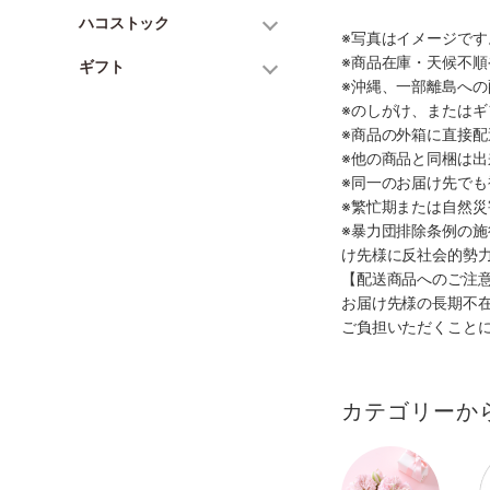
ハコストック
※写真はイメージで
※商品在庫・天候不
ギフト
※沖縄、一部離島へ
※のしがけ、または
※商品の外箱に直接
※他の商品と同梱は
※同一のお届け先で
※繁忙期または自然
※暴力団排除条例の
け先様に反社会的勢
【配送商品へのご注
お届け先様の長期不
ご負担いただくこと
カテゴリーか