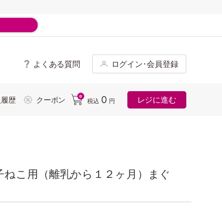
よくある質問
ログイン･会員登録
ド
0
0
レジに進む
入履歴
クーポン
税込
円
子ねこ用（離乳から１２ヶ月）まぐ