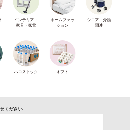
日
インテリア・
ホームファッ
シニア・介護
家具・家電
ション
関連
ハコストック
ギフト
せください