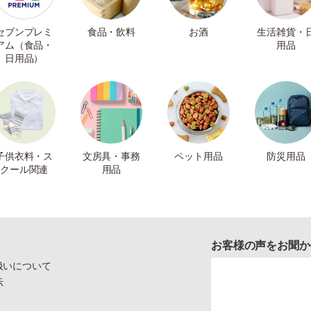
セブンプレミ
食品・飲料
お酒
生活雑貨・
アム（食品・
用品
日用品）
子供衣料・ス
文房具・事務
ペット用品
防災用品
クール関連
用品
お客様の声をお聞か
扱いについて
示