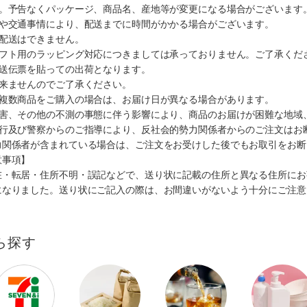
す。予告なくパッケージ、商品名、産地等が変更になる場合がございます
順や交通事情により、配送までに時間がかかる場合がございます。
の配送はできません。
ギフト用のラッピング対応につきましては承っておりません。ご了承くだ
配送伝票を貼っての出荷となります。
出来ませんのでご了承ください。
も複数商品をご購入の場合は、お届け日が異なる場合があります。
災害、その他の不測の事態に伴う影響により、商品のお届けが困難な地域
施行及び警察からのご指導により、反社会的勢力関係者からのご注文はお
力関係者が含まれている場合は、ご注文をお受けした後でもお取引をお断
意事項】
在・転居・住所不明・誤記などで、送り状に記載の住所と異なる住所にお
になりました。送り状にご記入の際は、お間違いがないよう十分にご注意
ら探す