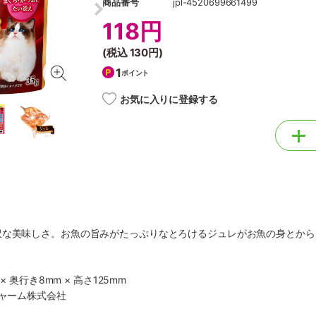
商品番号
jpl-4520699661499
118円
(税込
130円
)
1
ポイント
お気に入りに登録する
沢な美味しさ。お魚の旨みがたっぷりなとろけるジュレがお魚の身とから
× 奥行き8mm × 高さ125mm
チャーム株式会社