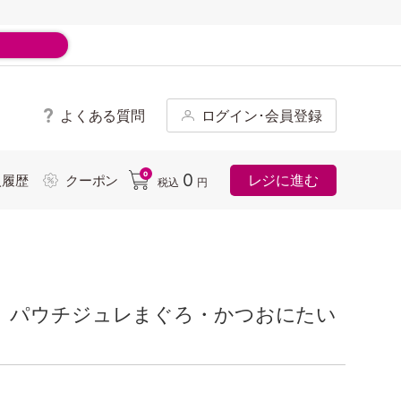
よくある質問
ログイン･会員登録
ド
0
0
レジに進む
入履歴
クーポン
税込
円
 パウチジュレまぐろ・かつおにたい