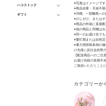
※写真はイメージで
ハコストック
※商品在庫・天候不
※沖縄、一部離島へ
ギフト
※のしがけ、または
※商品の外箱に直接
※他の商品と同梱は
※同一のお届け先で
※繁忙期または自然
※暴力団排除条例の
け先様に反社会的勢
【配送商品へのご注
お届け先様の長期不
ご負担いただくこと
カテゴリーか