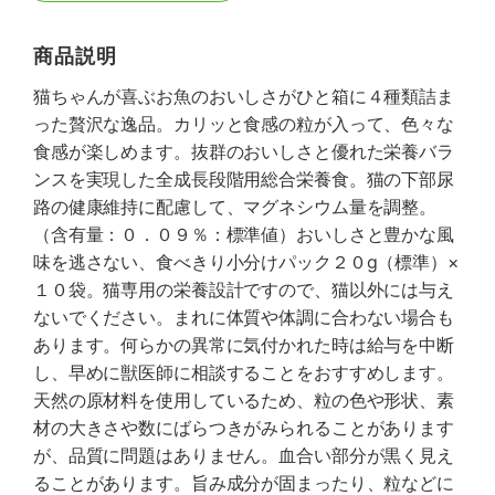
商品説明
猫ちゃんが喜ぶお魚のおいしさがひと箱に４種類詰ま
った贅沢な逸品。カリッと食感の粒が入って、色々な
食感が楽しめます。抜群のおいしさと優れた栄養バラ
ンスを実現した全成長段階用総合栄養食。猫の下部尿
路の健康維持に配慮して、マグネシウム量を調整。
（含有量：０．０９％：標準値）おいしさと豊かな風
味を逃さない、食べきり小分けパック２０g（標準）×
１０袋。猫専用の栄養設計ですので、猫以外には与え
ないでください。まれに体質や体調に合わない場合も
あります。何らかの異常に気付かれた時は給与を中断
し、早めに獣医師に相談することをおすすめします。
天然の原材料を使用しているため、粒の色や形状、素
材の大きさや数にばらつきがみられることがあります
が、品質に問題はありません。血合い部分が黒く見え
ることがあります。旨み成分が固まったり、粒などに