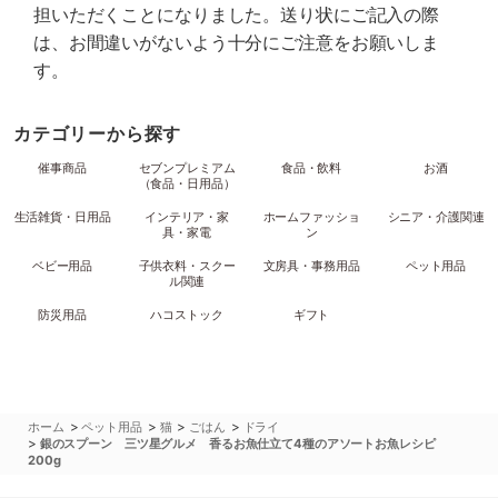
担いただくことになりました。送り状にご記入の際
は、お間違いがないよう十分にご注意をお願いしま
す。
カテゴリーから探す
催事商品
セブンプレミアム
食品・飲料
お酒
（食品・日用品）
生活雑貨・日用品
インテリア・家
ホームファッショ
シニア・介護関連
具・家電
ン
ベビー用品
子供衣料・スクー
文房具・事務用品
ペット用品
ル関連
防災用品
ハコストック
ギフト
>
>
>
>
ホーム
ペット用品
猫
ごはん
ドライ
>
銀のスプーン 三ツ星グルメ 香るお魚仕立て4種のアソートお魚レシピ
200g