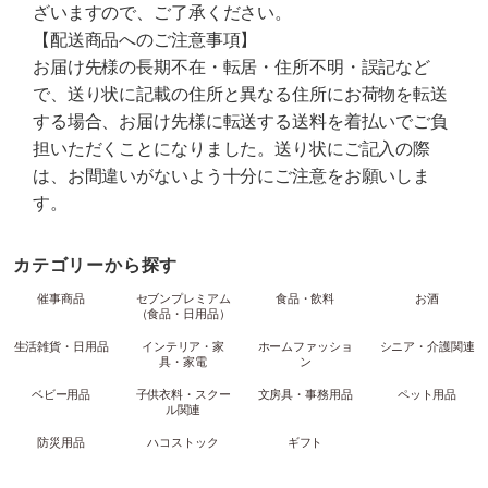
ざいますので、ご了承ください。
【配送商品へのご注意事項】
お届け先様の長期不在・転居・住所不明・誤記など
で、送り状に記載の住所と異なる住所にお荷物を転送
する場合、お届け先様に転送する送料を着払いでご負
担いただくことになりました。送り状にご記入の際
は、お間違いがないよう十分にご注意をお願いしま
す。
カテゴリーから探す
催事商品
セブンプレミアム
食品・飲料
お酒
（食品・日用品）
生活雑貨・日用品
インテリア・家
ホームファッショ
シニア・介護関連
具・家電
ン
ベビー用品
子供衣料・スクー
文房具・事務用品
ペット用品
ル関連
防災用品
ハコストック
ギフト