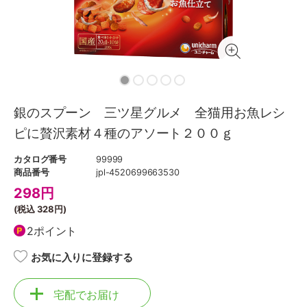
銀のスプーン 三ツ星グルメ 全猫用お魚レシ
ピに贅沢素材４種のアソート２００ｇ
カタログ番号
99999
商品番号
jpl-4520699663530
298
円
(税込
328円
)
2ポイント
お気に入りに登録する
宅配でお届け