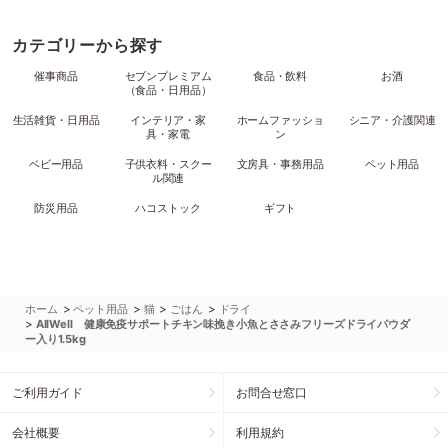
カテゴリーから探す
催事商品
セブンプレミアム
食品・飲料
お酒
（食品・日用品）
生活雑貨・日用品
インテリア・家
ホームファッショ
シニア・介護関連
具・家電
ン
ベビー用品
子供衣料・スクー
文房具・事務用品
ペット用品
ル関連
防災用品
ハコストック
ギフト
>
>
>
>
ホーム
ペット用品
猫
ごはん
ドライ
>
AllWell 健康免疫サポートチキン味挽き小魚とささみフリーズドライパウダ
ー入り1.5kg
ご利用ガイド
お問合せ窓口
会社概要
利用規約