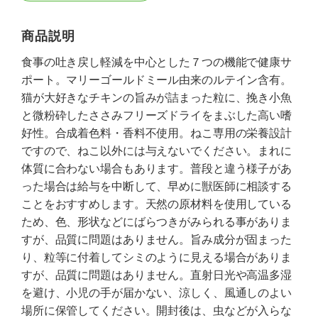
商品説明
食事の吐き戻し軽減を中心とした７つの機能で健康サ
ポート。マリーゴールドミール由来のルテイン含有。
猫が大好きなチキンの旨みが詰まった粒に、挽き小魚
と微粉砕したささみフリーズドライをまぶした高い嗜
好性。合成着色料・香料不使用。ねこ専用の栄養設計
ですので、ねこ以外には与えないでください。まれに
体質に合わない場合もあります。普段と違う様子があ
った場合は給与を中断して、早めに獣医師に相談する
ことをおすすめします。天然の原材料を使用している
ため、色、形状などにばらつきがみられる事がありま
すが、品質に問題はありません。旨み成分が固まった
り、粒等に付着してシミのように見える場合がありま
すが、品質に問題はありません。直射日光や高温多湿
を避け、小児の手が届かない、涼しく、風通しのよい
場所に保管してください。開封後は、虫などが入らな