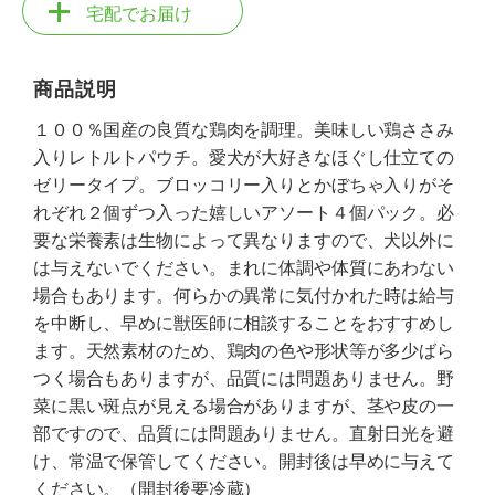
宅配でお届け
商品説明
１００％国産の良質な鶏肉を調理。美味しい鶏ささみ
入りレトルトパウチ。愛犬が大好きなほぐし仕立ての
ゼリータイプ。ブロッコリー入りとかぼちゃ入りがそ
れぞれ２個ずつ入った嬉しいアソート４個パック。必
要な栄養素は生物によって異なりますので、犬以外に
は与えないでください。まれに体調や体質にあわない
場合もあります。何らかの異常に気付かれた時は給与
を中断し、早めに獣医師に相談することをおすすめし
ます。天然素材のため、鶏肉の色や形状等が多少ばら
つく場合もありますが、品質には問題ありません。野
菜に黒い斑点が見える場合がありますが、茎や皮の一
部ですので、品質には問題ありません。直射日光を避
け、常温で保管してください。開封後は早めに与えて
ください。（開封後要冷蔵）