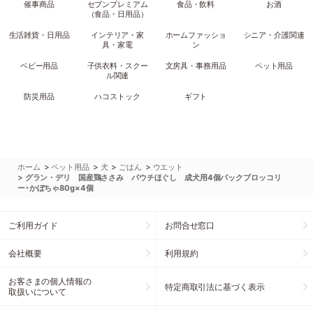
催事商品
セブンプレミアム
食品・飲料
お酒
（食品・日用品）
生活雑貨・日用品
インテリア・家
ホームファッショ
シニア・介護関連
具・家電
ン
ベビー用品
子供衣料・スクー
文房具・事務用品
ペット用品
ル関連
防災用品
ハコストック
ギフト
>
>
>
>
ホーム
ペット用品
犬
ごはん
ウエット
>
グラン・デリ 国産鶏ささみ パウチほぐし 成犬用4個パックブロッコリ
ー･かぼちゃ80g×4個
ご利用ガイド
お問合せ窓口
会社概要
利用規約
お客さまの個人情報の
特定商取引法に基づく表示
取扱いについて